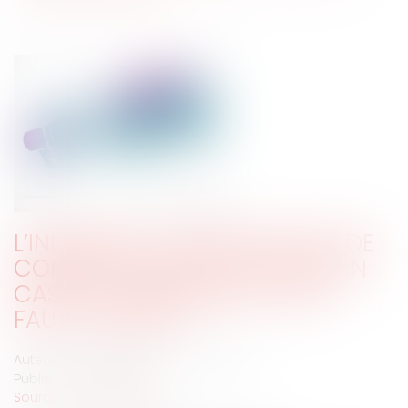
L’INDEMNITÉ COMPENSATRICE DE
CONGÉS PAYÉS EST-ELLE DUE EN
CAS DE LICENCIEMENT POUR
FAUTE LOURDE ?
Auteur : MARCHESSEAU LUCAS Magalie
Publié le :
03/07/2018
Source :
www.eurojuris.fr