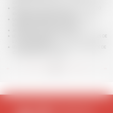
OFF
SÉCURITÉ ROUTIÈRE : BIENTÔT LA LIMITATION À 80
KM/H SUR LES AXES SECONDAIRES
LA MISSION DE DÉLÉGUÉ À LA PROTECTION DES
DONNÉES AU SEIN DES COLLECTIVITÉS
AFFAIRE TAPIE : SUITE ET ENFIN … FIN ?
LE TOURISME EN FRANCE, LES BONNES NOUVELLES DE
L’ATLAS DU TOURISME
LES HONORAIRES DUS À L'AVOCAT EN L'ABSENCE DE
CONVENTION AVEC LE CLIENT
<<
<
...
118
119
120
121
122
123
124
...
>
>>