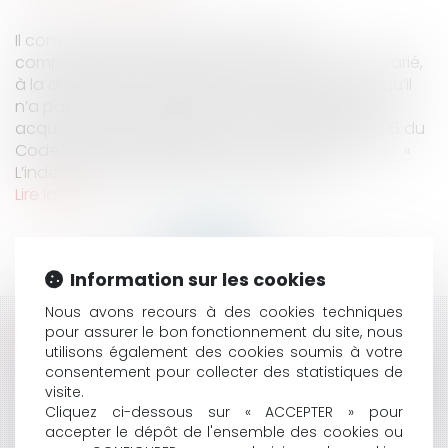
Il convient de rappeler que l’indemnité
compensatrice de congés payés est due au salarié,
à la date de la rupture de son contrat, dès lors qu’il
n’a pas liquidé la totalité de ses congés payés
acquis avant son départ. L’ancien article L 3141-26 du
Code du travail disposait dans son alinéa 2 que : «
L’indemnité est due dès lors que la rupt...
Lire la suite
Information sur les cookies
Nous avons recours à des cookies techniques
pour assurer le bon fonctionnement du site, nous
HISTORIQUE
utilisons également des cookies soumis à votre
consentement pour collecter des statistiques de
L'UTILISATION DU NOM DES COLLECTIVITÉS, LES DÉFIS
visite.
DE LA PROTECTION D’UN PATRIMOINE IMMATÉRIEL
Cliquez ci-dessous sur « ACCEPTER » pour
LA NOTIFICATION EN RÉFÉRÉ PRÉCONTRACTUEL : LA
accepter le dépôt de l'ensemble des cookies ou
RÉCEPTION ET NON PAS LA CONNAISSANCE