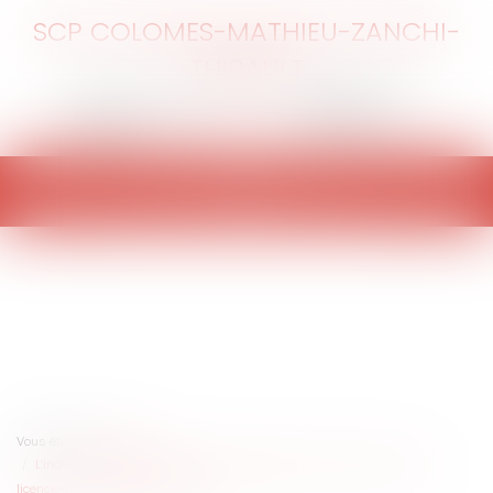
SCP COLOMES-MATHIEU-ZANCHI-
THIBAULT
Ouvrir
le
menu
Vous êtes ici :
Accueil
L’indemnité compensatrice de congés payés est-elle due en cas de
licenciement pour faute lourde ?