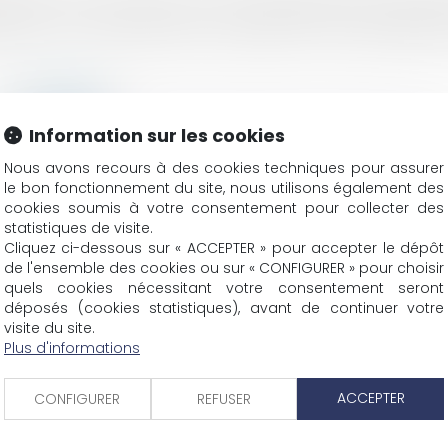
le L318 – 3. Ce texte dispose : "La propriété des voies priv
ations et dans des zones d'activités ou commerciales peu
Information sur les cookies
Nous avons recours à des cookies techniques pour assurer
le bon fonctionnement du site, nous utilisons également des
cookies soumis à votre consentement pour collecter des
statistiques de visite.
GULIÈREMENT DÉCLASSÉ
Cliquez ci-dessous sur « ACCEPTER » pour accepter le dépôt
 ?
de l'ensemble des cookies ou sur « CONFIGURER » pour choisir
RECOUVREMENT DES VICTIMES D'INFRACTION (SARVI) ?
quels cookies nécessitant votre consentement seront
DIQUE ET PROCÉDURES
déposés (cookies statistiques), avant de continuer votre
visite du site.
ÈRE DE LA SOCIÉTÉ CÉDÉE : AUCUNE OBLIGATION DE SE RENSE
Plus d'informations
ES RÈGLES EN LA MATIÈRE ?
NSIDÉRÉ COMME UN CADEAU À PRENDRE EN COMPTE DANS L'HÉR
 ABANDONNÉES SUR SA COMMUNE ?
ACCEPTER
CONFIGURER
REFUSER
STION INTÉGRÉE DU TRAIT DE CÔTE OCCITANIE