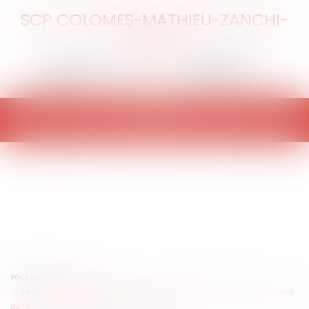
SCP COLOMES-MATHIEU-ZANCHI-
THIBAULT
Ouvrir
le
menu
Vous êtes ici :
Accueil
Le locataire d'un bail commercial a-t-il le droit de ne plus payer ses loyers
du fait de la crise sanitaire liée au covid-19 ?