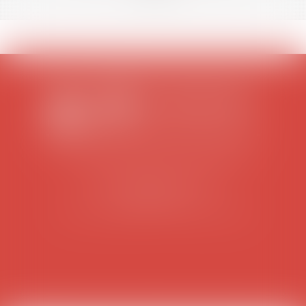
SCP COLOMES-MATHIEU-ZANCHI-THIBAULT
38 rue Jaillant Deschaînets
10000 TROYES
Tél : 03 25 73 29 46
-
Fax : 03 25 73 70 25