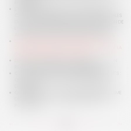
ÉPIDÉMIQUE ?
L'APPRÉCIATION PAR LE JUGE JUDICIAIRE DE LA
CAPACITÉ FINANCIÈRE DES COLLECTIVITÉS LOCALES
DANS LE CADRE D'UNE DEMANDE DE SUSPENSION DE
L'EXÉCUTION PROVISOIRE D'UNE DÉCISION, EN
APPLICATION DE L'ARTICLE L 524 DU CODE CIVIL
LE LOCATAIRE D'UN BAIL COMMERCIAL A-T-IL LE
DROIT DE NE PLUS PAYER SES LOYERS DU FAIT DE LA
CRISE SANITAIRE LIÉE AU COVID-19 ?
DIVORCE : DANS QUELLES CONDITIONS PEUT-ON
REVALORISER UNE PENSION ALIMENTAIRE ?
COVID-19 ET ÉTAT DE CESSATION DES PAIEMENTS :
QUELLES MESURES POUR LES ENTREPRISES EN
DIFFICULTÉ ?
CORONAVIRUS : LE JUGE GUADELOUPÉEN RÉCLAME
DES TESTS ET DE LA CHLOROQUINE POUR LA
POPULATION
<<
<
...
85
86
87
88
89
90
91
...
>
>>