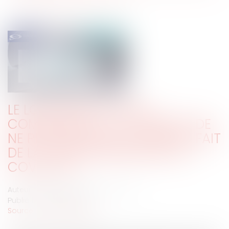
LE LOCATAIRE D'UN BAIL
COMMERCIAL A-T-IL LE DROIT DE
NE PLUS PAYER SES LOYERS DU FAIT
DE LA CRISE SANITAIRE LIÉE AU
COVID-19 ?
Auteur : MERILLON-GOURGUES Cécile
Publié le :
06/04/2020
Source :
www.eurojuris.fr