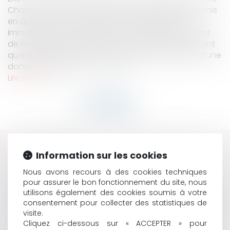
Chambre civile, 12 juin 2024, n°22-19.569), il était remis
en question l’occupation à bas prix d’un bien
immobilier dont avait bénéficié un héritier pendant
de nombreuses années. Ses cohéritiers soutenaient
qu’entre 2003 et 2015, cet hériter avait bénéfice d’une
donation indirecte en occupa...
Lire la suite
HISTORIQUE
Information sur les cookies
BAIL COMMERCIAL SUR LE DOMAINE PUBLIC
Nous avons recours à des cookies techniques
pour assurer le bon fonctionnement du site, nous
IRRÉGULIÈREMENT DÉCLASSÉ
utilisons également des cookies soumis à votre
VIDÉO : COMMENT CHANGER DE NOM DE FAMILLE ?
consentement pour collecter des statistiques de
VIDÉO : QU'EST-CE QUE LE SERVICE D'AIDE AU
visite.
RECOUVREMENT DES VICTIMES D'INFRACTION
Cliquez ci-dessous sur « ACCEPTER » pour
(SARVI) ?