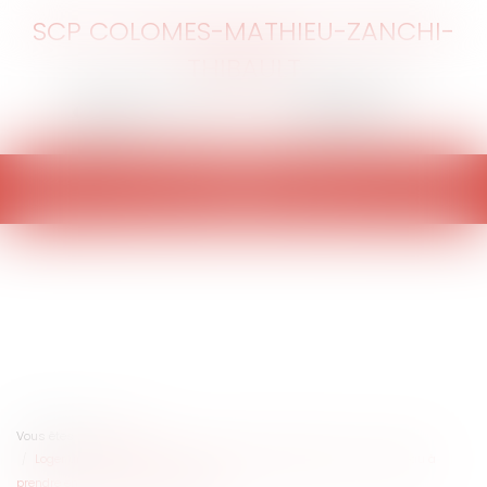
SCP COLOMES-MATHIEU-ZANCHI-
THIBAULT
Ouvrir
le
menu
Vous êtes ici :
Accueil
Loger un enfant à bas prix peut-il être considéré comme un cadeau à
prendre en compte dans l'héritage ?