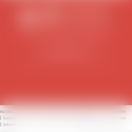
SCP COLOMES-MATHIEU-ZANCHI-THIBAULT
38 rue Jaillant Deschaînets
10000 TROYES
Tél : 03 25 73 29 46
-
Fax : 03 25 73 70 25
Accueil
Le cabinet
L'équipe
Compétences
Honoraires
Eurojuris
Actus
Contact
Mentions légales
Plan du site
Articles