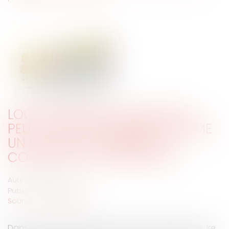
LOGER UN ENFANT À BAS PRIX
PEUT-IL ÊTRE CONSIDÉRÉ COMME
UN CADEAU À PRENDRE EN
COMPTE DANS L'HÉRITAGE ?
Auteur : BLEIN Paul
Publié le :
10/10/2024
Source :
www.eurojuris.fr
Dans cet arrêt du 12 juin 2024 (Cour de cassation, 1re