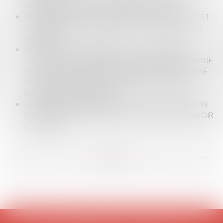
ACQUISITION DE LA CLAUSE RÉSOLUTOIRE
PROMESSE DE VENTE, CONDITIONS SUSPENSIVES ET
OBLIGATIONS DU PROMETTANT ... LA RIGUEUR DES
PRINCIPES
LE DÉFAUT DE SOUSCRIPTION DE L'ASSURANCE
OBLIGATOIRE DOMMAGES OUVRAGE NE CONSTITUE
PAS UNE CAUSE EXONÉRATOIRE DE RESPONSABILITÉ
DU CONSTRUCTEUR, Y COMPRIS AU TITRE DES
PRÉJUDICES IMMATÉRIELS
LA RÉCEPTION TACITE IMPLIQUE UNE VOLONTÉ NON
ÉQUIVOQUE DU MAITRE DE L'OUVRAGE DE RECEVOIR
L'OUVRAGE
<<
<
...
22
23
24
25
26
27
28
...
>
>>