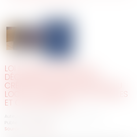
LOI N° 2025-1249 DU 22
DÉCEMBRE 2025 PORTANT
CRÉATION D'UN STATUT DE L'ÉLU
LOCAL : CLARIFICATIONS PÉNALES
ET CODIFICATION
Auteurs : de la TASTE Nicolas, Launay Clément
Publié le :
18/02/2026
Source :
www.eurojuris.fr