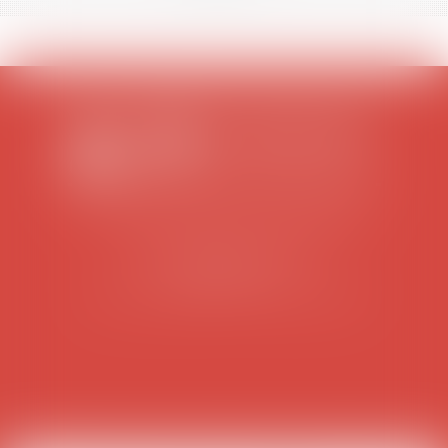
SCP COLOMES-MATHIEU-ZANCHI-THIBAULT
38 rue Jaillant Deschaînets
10000 TROYES
Tél : 03 25 73 29 46
-
Fax : 03 25 73 70 25