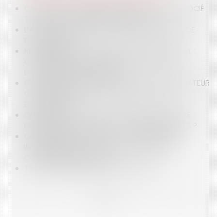
COMMENT QUITTER DIGNEMENT SON « EX-ASSOCIÉ
TOXIQUE » EN MATIÈRE CONTRACTUELLE ?
L’AGONIE DE L’ÉLÉMENT INTENTIONNEL DU DÉLIT DE
FAVORITISME
REMBOURSEMENT DES FRAIS LIÉS AU TÉLÉTRAVAIL :
COMPARAISON JURIDIQUE ENTRE LA FRANCE,
L'ALLEMAGNE ET L’AUTRICHE
CESSION DE CRÉANCE D’ASSURANCE : LE RÉPARATEUR
CESSIONNAIRE RESTE TENU PAR LE CONTRAT
D’ASSURANCE
QUELLE SANCTION POUR LES PARENTS QUI NE SE
PRÉSENTENT PAS DEVANT LE JUGE DES ENFANTS ?
CONCURRENCE DÉLOYALE : LE JUGE NE PEUT
INTERDIRE UNE ACTIVITÉ AU-DELÀ DES SEULS
COMPORTEMENTS FAUTIFS
TRAVAUX SUR EXISTANTS ET OUVRAGE
<<
<
1
2
3
4
5
6
7
...
>
>>