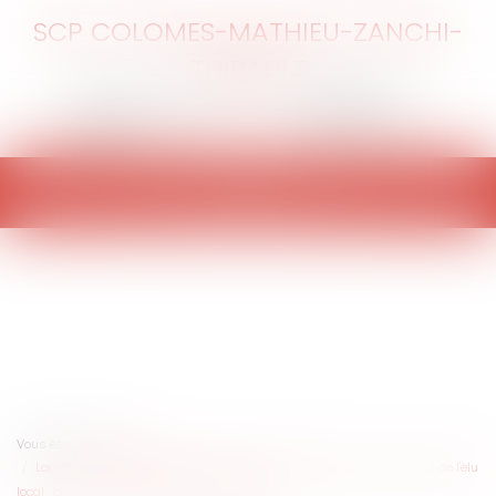
SCP COLOMES-MATHIEU-ZANCHI-
THIBAULT
Ouvrir
le
menu
Vous êtes ici :
Accueil
Loi n° 2025-1249 du 22 décembre 2025 portant création d'un statut de l'élu
local : clarifications pénales et codification