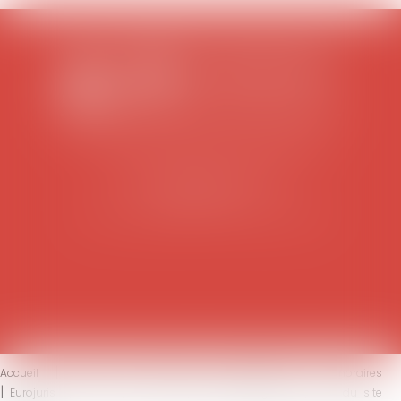
SCP COLOMES-MATHIEU-ZANCHI-THIBAULT
38 rue Jaillant Deschaînets
10000 TROYES
Tél : 03 25 73 29 46
-
Fax : 03 25 73 70 25
Accueil
Le cabinet
L'équipe
Compétences
Honoraires
Eurojuris
Actus
Contact
Mentions légales
Plan du site