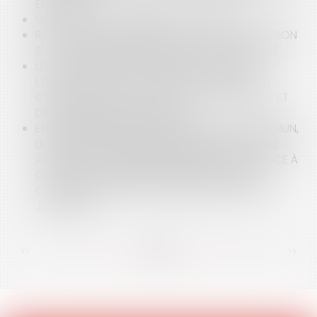
EMPLOYEUR
VIDÉO : PEUT-ON CHIFFRER LA DOULEUR ?
RUPTURE CONVENTIONNELLE : ELLE VAUT DÉMISSION
SI LE CONSENTEMENT DE L’EMPLOYEUR EST VICIÉ
LES OBLIGATIONS DE FRANCE TRAVAIL DANS
L’EXÉCUTION DES CONVENTIONS DE GESTION
CONCLUES AVEC DES COLLECTIVITÉS LOCALES ET
DES ÉTABLISSEMENTS PUBLICS
EN MATIÈRE DE RESPONSABILITÉ DE DROIT COMMUN,
LE DÉLAI DE PRESCRIPTION INTERROMPU PAR UNE
ASSIGNATION EN RÉFÉRÉ EXPERTISE RECOMMENCE À
COURIR POUR UN DÉLAI DE MÊME NATURE À
COMPTER DU DÉPÔT DU RAPPORT D’EXPERTISE
JUDICIAIRE
<<
<
...
24
25
26
27
28
29
30
...
>
>>