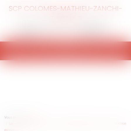
SCP COLOMES-MATHIEU-ZANCHI-
THIBAULT
Ouvrir
le
menu
Vous êtes ici :
Accueil
Loi « Littoral » : précision sur la notion d’agrandissement d’une construction
existante