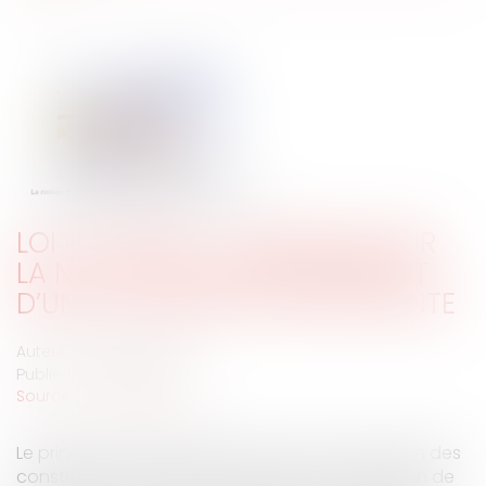
LOI « LITTORAL » : PRÉCISION SUR
LA NOTION D’AGRANDISSEMENT
D’UNE CONSTRUCTION EXISTANTE
Auteur : DALLEMANE Elorri
Publié le :
14/08/2024
Source :
www.eurojuris.fr
Le principe est désormais bien ancré : l’extension des
constructions existantes n’est pas une extension de