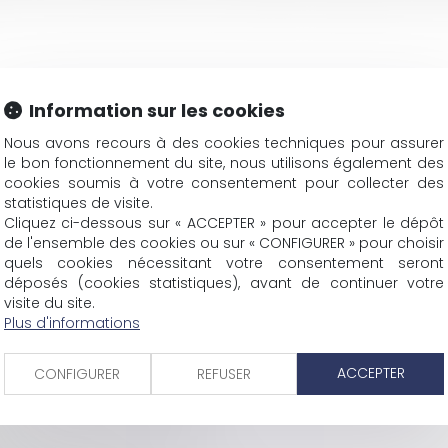
Information sur les cookies
Nous avons recours à des cookies techniques pour assurer
le bon fonctionnement du site, nous utilisons également des
cookies soumis à votre consentement pour collecter des
statistiques de visite.
OOL À UN MINEUR DE 16 ANS
Cliquez ci-dessous sur « ACCEPTER » pour accepter le dépôt
de l'ensemble des cookies ou sur « CONFIGURER » pour choisir
quels cookies nécessitant votre consentement seront
NCAIRE
déposés (cookies statistiques), avant de continuer votre
TIEN DES DÉPUTÉS PS
visite du site.
U DE TRAVAIL
Plus d'informations
LE
ACCEPTER
CONFIGURER
REFUSER
IT AU LOGEMENT OPPOSABLE
LE