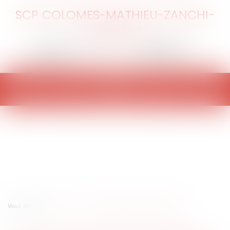
SCP COLOMES-MATHIEU-ZANCHI-
THIBAULT
Ouvrir
le
menu
Vous êtes ici :
Accueil
La loi sur le service minimum à l'école