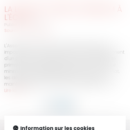
LA LOI SUR LE SERVICE MINIMUM À
L'ÉCOLE
Publié le :
18/07/2008
Source :
www.eurojuris.fr
L'Assemblée nationale a adopté le projet de loi
imposant, en cas de grève ou de non remplacement
d'un professeur, l'accueil à l'école des enfants de
primaires et maternelles.Ecoles: la loi sur le service
minimum adoptéeDéjà adopté fin juin par le Sénat,
les députés ont voté le projet de loi, qui doit
maintennant être soumis à une commission mixt...
Lire la suite
Information sur les cookies