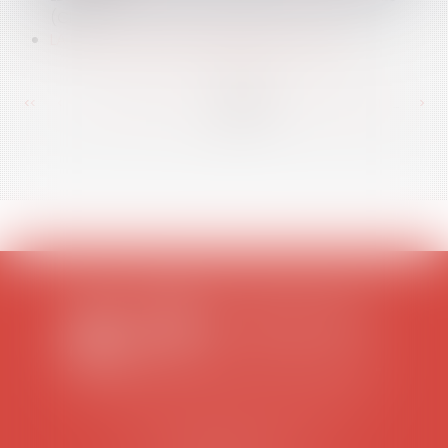
(CIL)
LA LOI SUR LE SERVICE MINIMUM À L'ÉCOLE
<<
<
...
355
356
357
358
359
360
361
...
>
>>
SCP COLOMES-MATHIEU-ZANCHI-THIBAULT
38 rue Jaillant Deschaînets