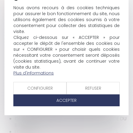
HISTORIQUE
Nous avons recours à des cookies techniques
pour assurer le bon fonctionnement du site, nous
RENFORCEMENT DU CONTRÔLE DES CHÔMEURS
utilisons également des cookies soumis à votre
LE PLAN DE REDRESSEMENT DES COMPTES DE LA
consentement pour collecter des statistiques de
SÉCURITÉ SOCIALE
visite.
LE DIAGNOSTIC DU PLOMB OBLIGATOIRE POUR LA
Cliquez ci-dessous sur « ACCEPTER » pour
LOCATION DÈS LE 12 AOÛT 2008
accepter le dépôt de l'ensemble des cookies ou
LE DROIT AU LOGEMENT OPPOSABLE
sur « CONFIGURER » pour choisir quels cookies
LES NOUVELLES OBLIGATIONS EN MATIÈRE DE
nécessitant votre consentement seront déposés
SÉCURITÉ ROUTIÈRE
(cookies statistiques), avant de continuer votre
LES NOUVELLES OBLIGATIONS EN MATIÈRE DE
visite du site.
SÉCURITÉ ROUTIÈRE
Plus d'informations
LES NOUVELLES RÈGLES DU CONTRAT DE TRAVAIL
LA RÉFORME DU TEMPS DE TRAVAIL ADOPTÉE
CONFIGURER
REFUSER
TEMPÊTE SUR EBAY OU SIMPLE GRAIN PASSAGER ?
L'ASSOUPLISSEMENT DU DROIT DE PRÉEMPTION
ACCEPTER
ADOPTION DU PRINCIPE DE POLLUEUR-PAYEUR
LA LOI DE MODERNISATION DE L'ÉCONOMIE
OCTROI D'UN CRÉDIT: DEVOIR DE MISE EN GARDE DU
BANQUIER
LE CORRESPONDANT INFORMATIQUE ET LIBERTÉS