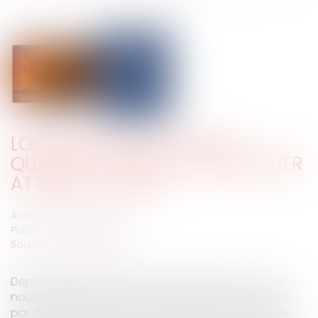
LOS ANGELES EN FLAMMES :
QUAND LE CLIMAT ET L’IMMOBILIER
ATTISENT LA CRISE
Auteur : TROUVÉ Ludivine
Publié le :
22/01/2025
Source :
www.eurojuris.fr
Depuis plusieurs jours, Los Angeles fait face à une
nouvelle série d’incendies dévastateurs, alimentés
par des températures record et des vents violents.