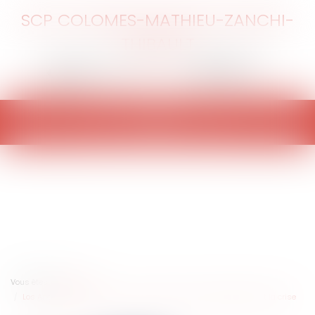
SCP COLOMES-MATHIEU-ZANCHI-
THIBAULT
Ouvrir
le
menu
Vous êtes ici :
Accueil
Los Angeles en flammes : quand le climat et l’immobilier attisent la crise