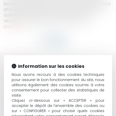
Des centaines de foyers ont été évacués, des milliers
d’hectares sont partis en fumée, et les images de
collines embrasées s’ajoutent à une réalité
alarmante : la Californie est à l’épicentre d...
Lire la suite
HISTORIQUE
Information sur les cookies
VIDÉO : DEVOIR CONJUGAL ET LIBERTÉ SEXUELLE
Nous avons recours à des cookies techniques
SUCCESSION ET ASSURANCE-VIE : L'INTÉRÊT DES
pour assurer le bon fonctionnement du site, nous
utilisons également des cookies soumis à votre
HÉRITIERS NE CONSTITUE PAS UN CRITÈRE POUR
consentement pour collecter des statistiques de
L'APPRÉCIATION DU CARACTÈRE MANIFESTEMENT
visite.
EXAGÉRÉ DES PRIMES VERSÉES
Cliquez ci-dessous sur « ACCEPTER » pour
L’ACTION PAULIENNE EN CAS DE CESSION
accepter le dépôt de l'ensemble des cookies ou
FRAUDULEUSE D’UN FONDS DE COMMERCE
sur « CONFIGURER » pour choisir quels cookies
LA QUESTION DE LA VALIDITÉ D'UN TESTAMENT RÉDIGÉ