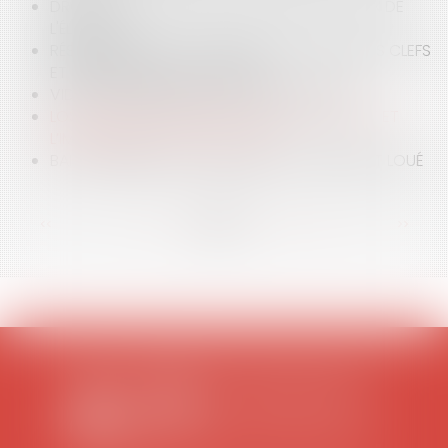
DROIT ÉQUIN : L'ÉLEVAGE DE CLONES OU LA FIN DE
L'ÉLEVAGE ?
RÉSILIATION DU BAIL COMMERCIAL : REMISE DES CLEFS
ET INDEMNITÉ D'OCCUPATION
VIDÉO : LA DÉFINITION DE L'ANIMAL EN DROIT
LOS ANGELES EN FLAMMES : QUAND LE CLIMAT ET
L’IMMOBILIER ATTISENT LA CRISE
BAIL COMMERCIAL ET DÉCENCE DU LOGEMENT LOUÉ
<<
<
...
17
18
19
20
21
22
23
...
>
>>