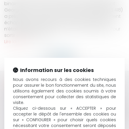
binaires, celui du 10 mai 1993 dit du « Théâtre Saint
Georges » (C. Cass, Ch. civ 3, 10 mars 1993, n°91-13.418)
a précisé que la fixation du loyer de renouvellement
échappait au statut des baux commerciaux et
n’était régie que par la convention des parties. Pour
sortir de l’impasse, les...
Lire la suite
Information sur les cookies
Nous avons recours à des cookies techniques
HISTORIQUE
pour assurer le bon fonctionnement du site, nous
utilisons également des cookies soumis à votre
LE REMPLACEMENT DU MAIRE EMPÊCHÉ DANS LA
consentement pour collecter des statistiques de
PLÉNITUDE DE SES FONCTIONS
visite.
ELECTIONS MUNICIPALES : UNE DÉFINITION RÉNOVÉE
Cliquez ci-dessous sur « ACCEPTER » pour
DE "L'ÉLÉMENT NOUVEAU DE POLÉMIQUE ÉLECTORALE"
accepter le dépôt de l'ensemble des cookies ou
LOYER BINAIRE ET RENOUVELLEMENT, LA FORCE DU
sur « CONFIGURER » pour choisir quels cookies
nécessitant votre consentement seront déposés
CONTRAT