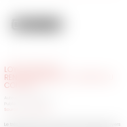
LOYER BINAIRE ET
RENOUVELLEMENT, LA FORCE DU
CONTRAT
Auteur : GUEDJ Jean-David
Publié le :
03/12/2020
Source :
www.eurojuris.fr
Le très célèbre et fameux arrêt de l’histoire des loyers