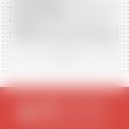
INTERCOMMUNALITÉS ?
OBLIGATION DE DÉLIVRANCE DU BAILLEUR TOUT AU
LONG DE LA VIE DU BAIL
CUMUL DE BAUX DÉROGATOIRES : ATTENTION
DANGER !
MAÎTRE D'OUVRAGE : QUALITÉ DE CONSTRUCTEUR
DANS L'EXERCICE DE SES RECOURS EN GARANTIE ?
<<
<
...
74
75
76
77
78
79
80
...
>
>>