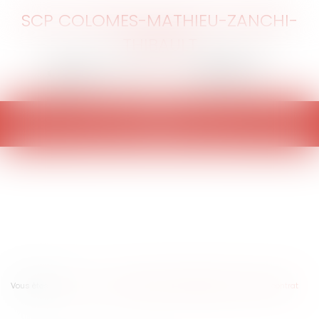
SCP COLOMES-MATHIEU-ZANCHI-
THIBAULT
Ouvrir
le
menu
Vous êtes ici :
Accueil
Loyer binaire et renouvellement, la force du contrat