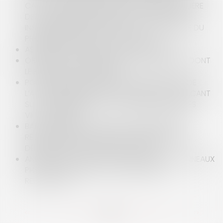
CAUSE AU TITRE DE LA RESPONSABILITÉ FINANCIÈRE
DES GESTIONNAIRES PUBLICS – LA SOLUTION
INSATISFAISANTE APPORTÉE PAR LA CIRCULAIRE DU
PREMIER MINISTRE DU 17 AVRIL 2025
ASTREINTE : ATTENTION AUX CONTRAINTES !
OBLIGATION D’INDEMNISATION DU PRÉJUDICE DONT
LE PRINCIPE EST CONSTATÉ
POINT DE DÉPART DU DÉLAI DE PRESCRIPTION DE
L’ACTION RÉCURSOIRE À L’ENCONTRE DU FABRICANT
SUR LE FONDEMENT DE LA GARANTIE LÉGALE DES
VICES CACHÉS
BAIL COMMERCIAL : MISE EN CONFORMITÉ DES
RÈGLES DE SÉCURITÉ INCENDIE, OBLIGATION DE
DÉLIVRANCE ET FAUTE DU LOCATAIRE
ANNULATION D’UN CONTRAT DE VENTE DE PANNEAUX
PHOTOVOLTAÏQUES ET CONDITIONS DE
RESTITUTION
<<
<
...
10
11
12
13
14
15
16
...
>
>>