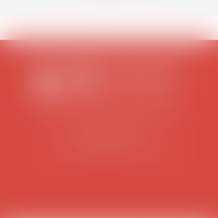
SCP COLOMES-MATHIEU-ZANCHI-THIBAULT
38 rue Jaillant Deschaînets
10000 TROYES
Tél : 03 25 73 29 46
-
Fax : 03 25 73 70 25