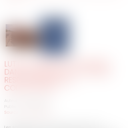
LUTTE CONTRE LES SARGASSES
DANS LES ANTILLES : LA LOURDE
RESPONSABILITÉ DES
COLLECTIVITÉS
Auteur : DROUINEAU 1927
Publié le :
30/06/2025
Source :
www.eurojuris.fr
Les sargasses sont des algues brunes, dites