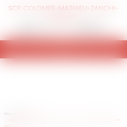
SCP COLOMES-MATHIEU-ZANCHI-
THIBAULT
Ouvrir
le
menu
Vous êtes ici :
Accueil
Lutte contre les sargasses dans les Antilles : la lourde responsabilité des
collectivités