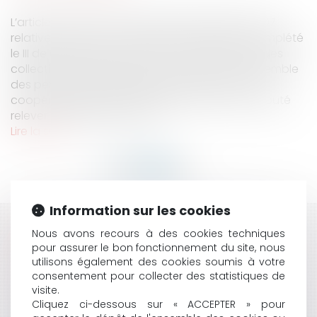
L’article 41 de la loi n° 2007-209 du 19 février 2007
relative à la fonction publique territoriale, a complété
le III de de l’article L. 5211-41-3 du code général des
collectivités territoriales, en ces termes : « L'ensemble
des personnels des établissements publics de
coopération intercommunale fusionnés est réputé
relever de l'établissement p...
Lire la suite
Information sur les cookies
HISTORIQUE
Nous avons recours à des cookies techniques
pour assurer le bon fonctionnement du site, nous
MAINTIEN DES PRIMES AUX AGENTS ET FUSION
utilisons également des cookies soumis à votre
consentement pour collecter des statistiques de
D'ÉTABLISSEMENTS PUBLICS DE COOPÉRATION
visite.
INTERCOMMUNALE
Cliquez ci-dessous sur « ACCEPTER » pour
LE PORT DE SIGNES RELIGIEUX DANS LA SPHÈRE DU