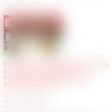
MAINTIEN DES PRIMES AUX AGENTS
ET FUSION D'ÉTABLISSEMENTS
PUBLICS DE COOPÉRATION
INTERCOMMUNALE
Auteur : PORCHET Thomas
Publié le :
23/01/2020
Source :
www.eurojuris.fr