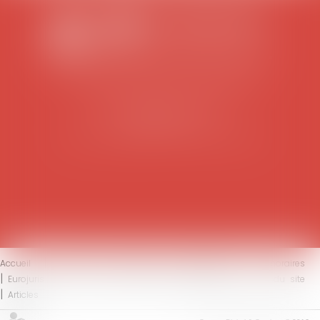
SCP COLOMES-MATHIEU-ZANCHI-THIBAULT
38 rue Jaillant Deschaînets
10000 TROYES
Tél : 03 25 73 29 46
-
Fax : 03 25 73 70 25
Accueil
Le cabinet
L'équipe
Compétences
Honoraires
Eurojuris
Actus
Contact
Mentions légales
Plan du site
Articles