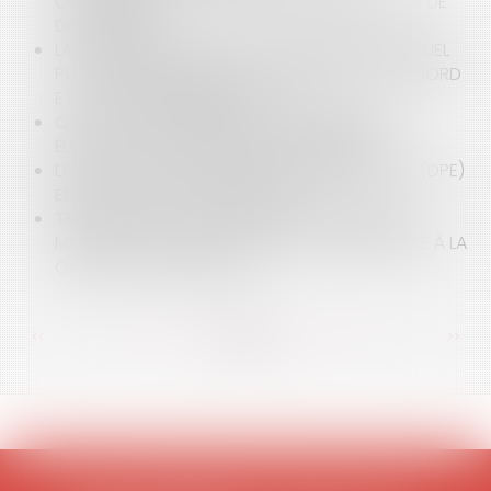
COMMUNALES : LA QUESTION DES TRANSFERTS DE
DOMANIALITÉ
LA MARCHANDISATION DU DOMAINE PUBLIC : QUEL
POINT COMMUN ENTRE LE DOMAINE DE CHAMBORD
ET LA BIÈRE KRONEMBOURG ?
QUID DE LA COMMUNICATION EN PÉRIODE
ÉLECTORALE DEPUIS LE 1ER SEPTEMBRE 2019 ?
DIAGNOSTIC DE PERFORMANCE ÉNERGÉTIQUE (DPE)
ERRONÉ : QUELLES SANCTIONS ?
TROTTINETTES, GYROPODES, HOVERBOARDS,
MONO-ROUES : UNE ALTERNATIVE DANGEREUSE À LA
GRÈVE DES TRANSPORTS
<<
<
...
95
96
97
98
99
100
101
...
>
>>