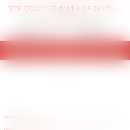
SCP COLOMES-MATHIEU-ZANCHI-
THIBAULT
Ouvrir
le
menu
Vous êtes ici :
Accueil
Maintien des primes aux agents et fusion d'établissements publics de
coopération intercommunale