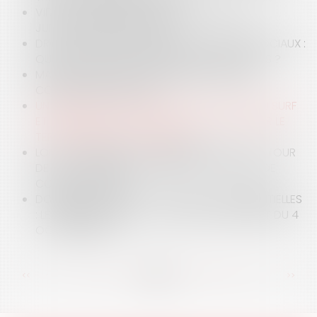
VIDÉO : CONDUITE ET CBD : SPÉCIFICITÉ DE LA
JURISPRUDENCE BRETONNE !
DROIT À L'IMAGE DES ENFANTS ET RÉSEAUX SOCIAUX :
QUELLES SONT LES OBLIGATIONS DES PARENTS ?
MAÎTRISE FONCIÈRE : UNE PRIORITÉ POUR LES
COLLECTIVITÉS LOCALES
UN MAIRE PEUT-IL RÉGLEMENTER L'ACTIVITÉ DU SURF
ET L'ENSEIGNEMENT DE L'ACTIVITÉ DU SURF SUR LE
TERRITOIRE DE SA COMMUNE ?
LOI ANTI-AIRBNB DU 7 NOVEMBRE 2024 : UN « TOUR
DE VIS » EN VUE DE RÉGULER LES LOCATIONS DE
COURTES DURÉES
DONNÉES DE SANTÉ ET ACTIONS CONCURRENTIELLES
: LES PRÉCISIONS DE LA CJUE DANS SON ARRÊT DU 4
OCTOBRE 2024
<<
<
...
20
21
22
23
24
25
26
...
>
>>