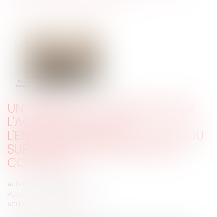
UN MAIRE PEUT-IL RÉGLEMENTER
L'ACTIVITÉ DU SURF ET
L'ENSEIGNEMENT DE L'ACTIVITÉ DU
SURF SUR LE TERRITOIRE DE SA
COMMUNE ?
Auteur : DROUINEAU Thomas
Publié le :
15/11/2024
Source :
www.eurojuris.fr