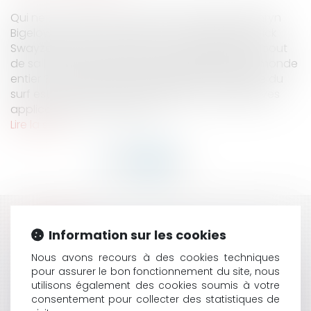
Qui ne se souvient de ce film mythique de Kathryn
Bigelow en 1991, « Point Break », dans lequel Patrick
Swayze, au sommet de son art, surfe jusqu’au bout
de sa liberté sauvage les vagues géantes du monde
entier ? La liberté consubstantielle à la pratique du
surf est consacrée par les dispositions législatives
applicables à la matière. L’ar...
Lire la suite
HISTORIQUE
Information sur les cookies
COMMENT L’EXEMPLE DE VALENCE RAPPELLE AUX
Nous avons recours à des cookies techniques
COMMUNES L’IMPORTANCE DE DISPOSER D’UNE
pour assurer le bon fonctionnement du site, nous
GESTION DE CRISE EFFICACE
utilisons également des cookies soumis à votre
FAUTE DOLOSIVE DU MAÎTRE DE L'OUVRAGE ET REFUS
consentement pour collecter des statistiques de