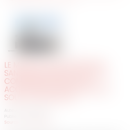
LE MAÎTRE D'OEUVRE RÉPOND
SANS RECOURS DES TRAVAUX
COMPLÉMENTAIRES NON
ACCEPTÉS S'ILS SONT RÉALISÉS
SOUS SA SIGNATURE
Auteur : GAUVIN Ludovic
Publié le :
13/09/2024
Source :
www.eurojuris.fr