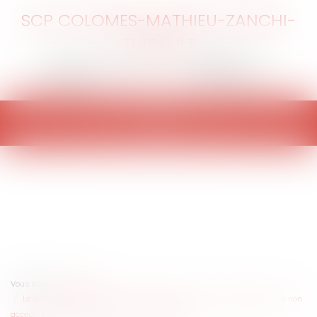
SCP COLOMES-MATHIEU-ZANCHI-
THIBAULT
Ouvrir
le
menu
Vous êtes ici :
Accueil
Le maître d'oeuvre répond sans recours des travaux complémentaires non
acceptés s'ils sont réalisés sous sa signature