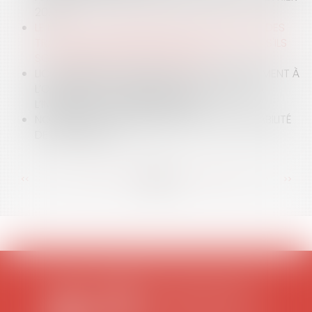
2024
LE MAÎTRE D'OEUVRE RÉPOND SANS RECOURS DES
TRAVAUX COMPLÉMENTAIRES NON ACCEPTÉS S'ILS
SONT RÉALISÉS SOUS SA SIGNATURE
LICENCIEMENT POUR INAPTITUDE : LE MANQUEMENT À
L’OBLIGATION DE SÉCURITÉ AYANT CONDUIT À
L’INAPTITUDE EST IMPRESCRIPTIBLE
NON RESPECT DES NORMES ERP ET RESPONSABILITÉ
DE L'ARCHITECTE
<<
<
...
23
24
25
26
27
28
29
...
>
>>