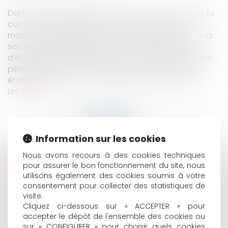
Dans le cadre de cette affaire, une SCI a entrepris la
construction d’un lotissement composé de 12
maisons individuelles sous la maîtrise d’œuvre de la
société BC INGENIERIE, avec une mission élargie
d’économiste, maître d’œuvre et ordonnancement,
pilotage et coordination (OPC). Le CCTP qui a été
établi décrit le lot n°1 – Terrassement VRD comm...
Lire la suite
Information sur les cookies
Nous avons recours à des cookies techniques
HISTORIQUE
pour assurer le bon fonctionnement du site, nous
utilisons également des cookies soumis à votre
LE RISQUE PÉNAL EN CAS DE FUSION-ABSORPTION :
consentement pour collecter des statistiques de
PEU IMPORTE LA FORME DE LA SOCIÉTÉ ABSORBÉE
visite.
Cliquez ci-dessous sur « ACCEPTER » pour
PROCÉDURE DE CONCILIATION : PRÉCISIONS SUR
accepter le dépôt de l'ensemble des cookies ou
L’ÉTENDUE DE LA CONFIDENTIALITÉ
sur « CONFIGURER » pour choisir quels cookies