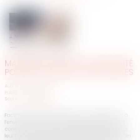
MAÎTRISE FONCIÈRE : UNE PRIORITÉ
POUR LES COLLECTIVITÉS LOCALES
Auteur : TROUVÉ Ludivine
Publié le :
17/11/2024
Source :
www.eurojuris.fr
Face à la raréfaction des terres constructibles et à
l’envolée des prix, les collectivités territoriales sont
confrontées à la nécessité impérieuse de maîtriser
leur foncier pour garantir un développement urbain