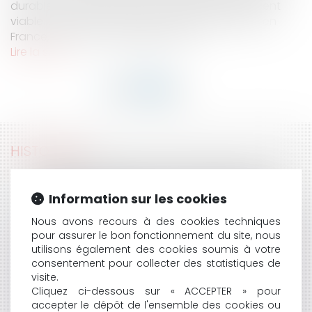
durable, socialement inclusif et économiquement
viable. La pression foncière s’intensifie partout en
France, avec une augmentation d...
Lire la suite
HISTORIQUE
COMMENT L’EXEMPLE DE VALENCE RAPPELLE AUX
COMMUNES L’IMPORTANCE DE DISPOSER D’UNE
Information sur les cookies
GESTION DE CRISE EFFICACE
Nous avons recours à des cookies techniques
FAUTE DOLOSIVE DU MAÎTRE DE L'OUVRAGE ET REFUS
pour assurer le bon fonctionnement du site, nous
DE GARANTIE DE L'ASSUREUR
utilisons également des cookies soumis à votre
PAS DE DÉLIBÉRATION D'ASSEMBLÉE GÉNÉRALE DANS
consentement pour collecter des statistiques de
LES SAS SANS UNE MAJORITÉ SIMPLE A MINIMA
visite.
LE RECOUVREMENT DES CRÉANCES PAR L’EXPERT-
Cliquez ci-dessous sur « ACCEPTER » pour
COMPTABLE : CADRE LÉGAL ET OPPORTUNITÉS POUR
accepter le dépôt de l'ensemble des cookies ou