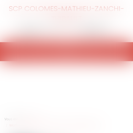
SCP COLOMES-MATHIEU-ZANCHI-
THIBAULT
Ouvrir
le
menu
Vous êtes ici :
Accueil
Maîtrise foncière : une priorité pour les collectivités locales