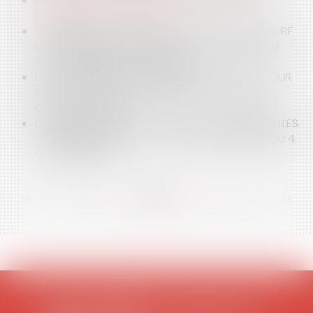
MAÎTRISE FONCIÈRE : UNE PRIORITÉ POUR LES
COLLECTIVITÉS LOCALES
UN MAIRE PEUT-IL RÉGLEMENTER L'ACTIVITÉ DU SURF
ET L'ENSEIGNEMENT DE L'ACTIVITÉ DU SURF SUR LE
TERRITOIRE DE SA COMMUNE ?
LOI ANTI-AIRBNB DU 7 NOVEMBRE 2024 : UN « TOUR
DE VIS » EN VUE DE RÉGULER LES LOCATIONS DE
COURTES DURÉES
DONNÉES DE SANTÉ ET ACTIONS CONCURRENTIELLES
: LES PRÉCISIONS DE LA CJUE DANS SON ARRÊT DU 4
OCTOBRE 2024
<<
<
...
20
21
22
23
24
25
26
...
>
>>