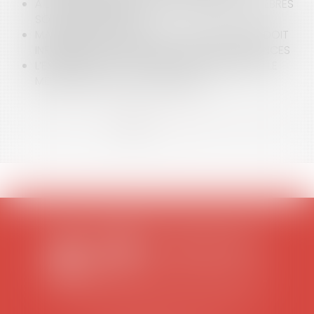
À L’IMPOSSIBLE, LES SOCIÉTÉS DE POMPES FUNÈBRES
SONT-ELLES TENUES ?
MANIFESTATION SPORTIVE : L’ORGANISATEUR DOIT
INFORMER LES PARTICIPANTS SUR LES ASSURANCES
L’EMPLOYEUR A-T-IL LE DROIT DE CONTACTER LE
MÉDECIN TRAITANT D’UN SALARIÉ ?
<<
<
1
2
3
4
5
6
7
...
>
>>
SCP COLOMES-MATHIEU-ZANCHI-THIBAULT