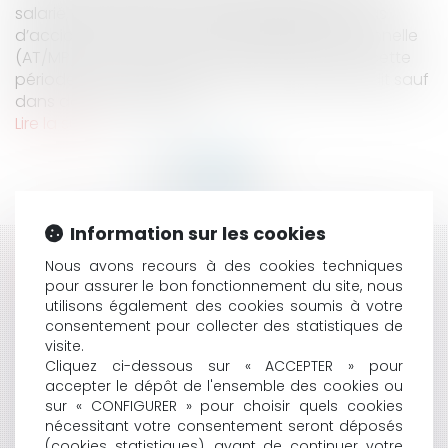
salarié, mais pas d’immunité disciplinaire. En cas
d’accident du travail ou de maladie professionnelle
(AT/MP), le contrat est suspendu et, pendant cette
période, le licenciement est, par principe, interdit sauf
dans deux cas limitatifs : ...
Lire la suite
Information sur les cookies
HISTORIQUE
Nous avons recours à des cookies techniques
pour assurer le bon fonctionnement du site, nous
utilisons également des cookies soumis à votre
LA PRESCRIPTION DE L’ACTION EN PAIEMENT DU
consentement pour collecter des statistiques de
SOLDE DU MARCHÉ DE TRAVAUX
visite.
MALADIE : INVOCABILITÉ DE MANQUEMENTS
Cliquez ci-dessous sur « ACCEPTER » pour
ANTÉRIEURS À LA SUSPENSION DU CONTRAT
accepter le dépôt de l'ensemble des cookies ou
BAIL RURAL : L’ATTRIBUTION DU DROIT AU BAIL AU
sur « CONFIGURER » pour choisir quels cookies
DÉCÈS DU PRENEUR
nécessitant votre consentement seront déposés
CONCURRENCE DÉLOYALE : SUR LA PREUVE DU
(cookies statistiques), avant de continuer votre