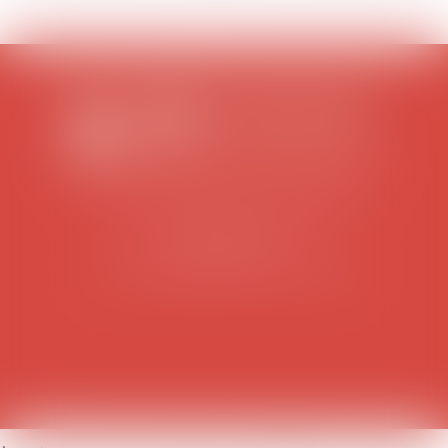
SCP COLOMES-MATHIEU-ZANCHI-THIBAULT
38 rue Jaillant Deschaînets
10000 TROYES
Tél : 03 25 73 29 46
-
Fax : 03 25 73 70 25