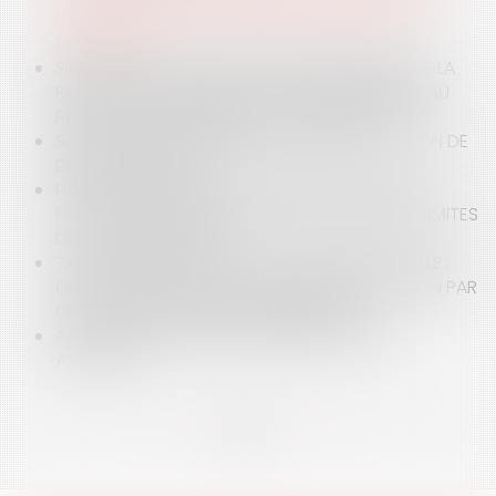
PÉNALITÉS DE RETARD AU BÉNÉFICE DU MAÎTRE
D’OUVRAGE
SIÈGE SOCIAL DES SOCIÉTÉS : L’IMPORTANCE DE LA
PRÉSOMPTION LÉGALE DE L’ADRESSE DÉCLARÉE AU
REGISTRE DU COMMERCE ET DES SOCIÉTÉS
SUR LE CARACTÈRE DÉROGATOIRE DE LA NOTION DE
DÉSORDRE FUTUR
FIXATION JUDICIAIRE DU PRIX DE CESSION D’UN
FONDS DE COMMERCE : UN RAPPEL CLAIR DES LIMITES
DU POUVOIR DU JUGE
TAUX RÉDUIT D’IS À 15 % ET INTÉGRATION FISCALE :
QUELLES CONSÉQUENCES EN CAS DE DÉTENTION PAR
UNE HOLDING OU UNE SOCIÉTÉ MÈRE ?
ACTION UT SINGULI ET INTÉRÊT PROPRE DES
ASSOCIÉS
<<
<
...
9
10
11
12
13
14
15
...
>
>>