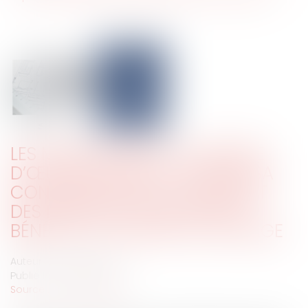
LES MANQUEMENTS DU MAÎTRE
D’ŒUVRE PEUVENT JUSTIFIER SA
CONDAMNATION AU PAIEMENT
DES PÉNALITÉS DE RETARD AU
BÉNÉFICE DU MAÎTRE D’OUVRAGE
Auteur : GAUVIN Ludovic
Publié le :
07/07/2025
Source :
www.eurojuris.fr