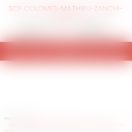
SCP COLOMES-MATHIEU-ZANCHI-
THIBAULT
Ouvrir
le
menu
Vous êtes ici :
Accueil
Les manquements du maître d’œuvre peuvent justifier sa condamnation
au paiement des pénalités de retard au bénéfice du maître d’ouvrage