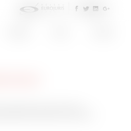
Eurojuris
Actus
Contact
ERNATIONAUX
acommunautaire et le Guide Contrats
ope (EEN), mis en place par la Commission