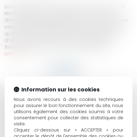
La loi numéro 2004 – 2009 a prévu en son article 18
les modalités selon lesquelles les transferts de
domanialité allaient intervenir des routes nationales
vers les routes départementales. L'on sait en effet
qu'à la faveur de cette loi, l'État se désengageait
d'un certain nombre de voies nationales, les
transférant pour leur gestion au départeme...
Lire la suite
Information sur les cookies
HISTORIQUE
Nous avons recours à des cookies techniques
pour assurer le bon fonctionnement du site, nous
MAINTIEN DES PRIMES AUX AGENTS ET FUSION
utilisons également des cookies soumis à votre
D'ÉTABLISSEMENTS PUBLICS DE COOPÉRATION
consentement pour collecter des statistiques de
INTERCOMMUNALE
visite.
LE PORT DE SIGNES RELIGIEUX DANS LA SPHÈRE DU
Cliquez ci-dessous sur « ACCEPTER » pour
accepter le dépôt de l'ensemble des cookies ou
SERVICE PUBLIC