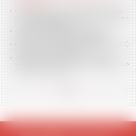
DOMANIALITÉ
LA MARCHANDISATION DU DOMAINE PUBLIC : QUEL
POINT COMMUN ENTRE LE DOMAINE DE CHAMBORD
ET LA BIÈRE KRONEMBOURG ?
QUID DE LA COMMUNICATION EN PÉRIODE
ÉLECTORALE DEPUIS LE 1ER SEPTEMBRE 2019 ?
DIAGNOSTIC DE PERFORMANCE ÉNERGÉTIQUE (DPE)
ERRONÉ : QUELLES SANCTIONS ?
TROTTINETTES, GYROPODES, HOVERBOARDS,
MONO-ROUES : UNE ALTERNATIVE DANGEREUSE À LA
GRÈVE DES TRANSPORTS
<<
<
...
95
96
97
98
99
100
101
...
>
>>