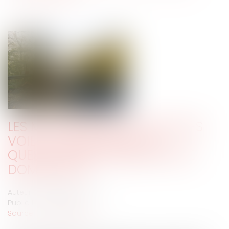
LES MODALITÉS DE GESTION DES
VOIES COMMUNALES : LA
QUESTION DES TRANSFERTS DE
DOMANIALITÉ
Auteur : DROUINEAU Thomas
Publié le :
17/01/2020
Source :
www.eurojuris.fr