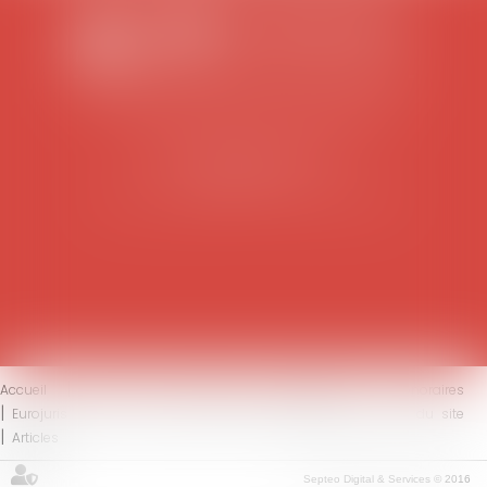
SCP COLOMES-MATHIEU-ZANCHI-THIBAULT
38 rue Jaillant Deschaînets
10000 TROYES
Tél : 03 25 73 29 46
-
Fax : 03 25 73 70 25
Accueil
Le cabinet
L'équipe
Compétences
Honoraires
Eurojuris
Actus
Contact
Mentions légales
Plan du site
Articles
Septeo Digital & Services © 2016