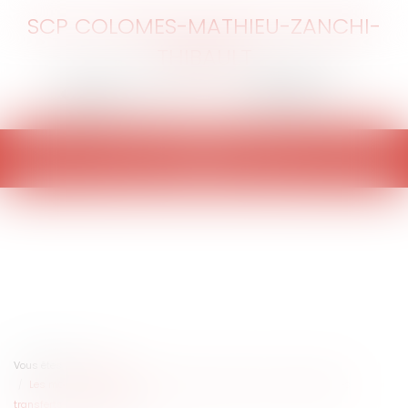
SCP COLOMES-MATHIEU-ZANCHI-
THIBAULT
Ouvrir
le
menu
Vous êtes ici :
Accueil
Les modalités de gestion des voies communales : la question des
transferts de domanialité