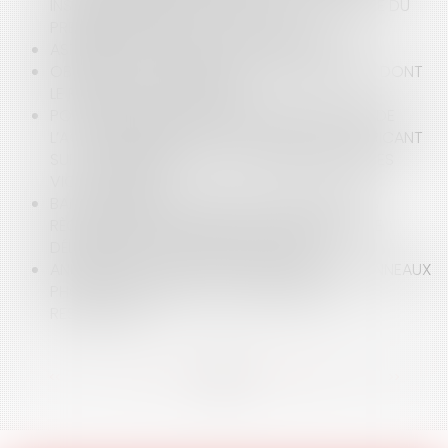
INSATISFAISANTE APPORTÉE PAR LA CIRCULAIRE DU
PREMIER MINISTRE DU 17 AVRIL 2025
ASTREINTE : ATTENTION AUX CONTRAINTES !
OBLIGATION D’INDEMNISATION DU PRÉJUDICE DONT
LE PRINCIPE EST CONSTATÉ
POINT DE DÉPART DU DÉLAI DE PRESCRIPTION DE
L’ACTION RÉCURSOIRE À L’ENCONTRE DU FABRICANT
SUR LE FONDEMENT DE LA GARANTIE LÉGALE DES
VICES CACHÉS
BAIL COMMERCIAL : MISE EN CONFORMITÉ DES
RÈGLES DE SÉCURITÉ INCENDIE, OBLIGATION DE
DÉLIVRANCE ET FAUTE DU LOCATAIRE
ANNULATION D’UN CONTRAT DE VENTE DE PANNEAUX
PHOTOVOLTAÏQUES ET CONDITIONS DE
RESTITUTION
<<
<
...
10
11
12
13
14
15
16
...
>
>>