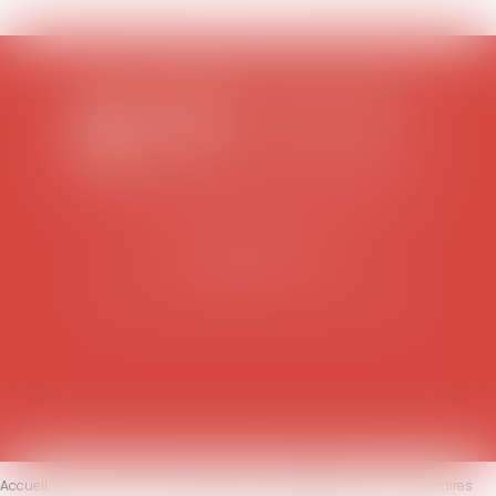
SCP COLOMES-MATHIEU-ZANCHI-THIBAULT
38 rue Jaillant Deschaînets
10000 TROYES
Tél : 03 25 73 29 46
-
Fax : 03 25 73 70 25
Accueil
Le cabinet
L'équipe
Compétences
Honoraires