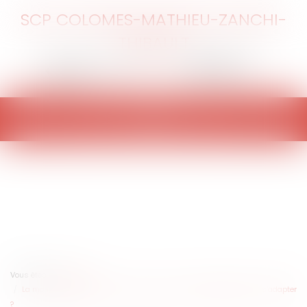
SCP COLOMES-MATHIEU-ZANCHI-
THIBAULT
Ouvrir
le
menu
Vous êtes ici :
Accueil
La montée des eaux dans les Outre-mer : quelles stratégies pour s’adapter
?