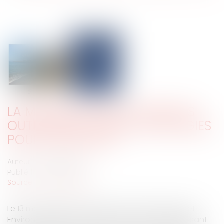
LA MONTÉE DES EAUX DANS LES
OUTRE-MER : QUELLES STRATÉGIES
POUR S’ADAPTER ?
Auteur : DALLEMANE Elorri
Publié le :
01/07/2025
Source :
www.eurojuris.fr
Le 13 mai dernier le Conseil Economique Social et
Environnemental (CESE) a rendu un avis établissant