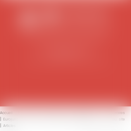
SCP COLOMES-MATHIEU-ZANCHI-THIBAULT
38 rue Jaillant Deschaînets
10000 TROYES
Tél : 03 25 73 29 46
-
Fax : 03 25 73 70 25
Accueil
Le cabinet
L'équipe
Compétences
Honoraires
Eurojuris
Actus
Contact
Mentions légales
Plan du site
Articles