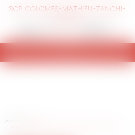
SCP COLOMES-MATHIEU-ZANCHI-
THIBAULT
Ouvrir
le
menu
Vous êtes ici :
Accueil
Les nouveaux seuils de dispense de procédure des marchés publics