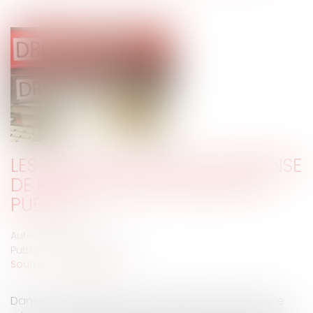
LES NOUVEAUX SEUILS DE DISPENSE
DE PROCÉDURE DES MARCHÉS
PUBLICS
Auteur : FINKELSTEIN Julia
Publié le :
27/04/2021
Source :
www.eurojuris.fr
Dans un contexte de crise sanitaire doublée d’une