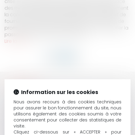
crise économique, le gouvernement a mis en place
des mesures permettant de faciliter temporairement
la conclusion des marchés publics de travaux et de
fourniture de denrées alimentaires. En effet, afin de
promouvoir la relance économique et de simplifier la
passation des marchés publics, les...
Lire la suite
HISTORIQUE
Information sur les cookies
DOIT-ON PRENDRE EN COMPTE LES INDEMNITÉS DU
Nous avons recours à des cookies techniques
CHÔMAGE PARTIEL DANS LE CALCUL DE
pour assurer le bon fonctionnement du site, nous
L’INTÉRESSEMENT ET DE LA PARTICIPATION ?
utilisons également des cookies soumis à votre
OCCUPATION DU DOMAINE PUBLIC ET REDEVANCE :
consentement pour collecter des statistiques de
TOUTE OCCUPATION DONNE LIEU AU PAIEMENT
visite.
D'UNE REDEVANCE
Cliquez ci-dessous sur « ACCEPTER » pour