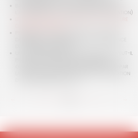
BAIL COMMERCIAL ET TRAVAUX PRESCRITS PAR
L'ADMINISTRATION (COMMERCES DE RESTAURATION)
LES NOUVEAUX SEUILS DE DISPENSE DE PROCÉDURE
DES MARCHÉS PUBLICS
PRÉSIDENT D’UNE SAS NOMMÉ POUR UNE DURÉE
DÉTERMINÉE : CONSÉQUENCES DE LA SURVENANCE
DU TERME SUR LE MANDAT
UN ACTIONNAIRE D’UNE SOCIÉTÉ PAR ACTION PEUT-IL
PROVOQUER LA RÉUNION D’UNE ASSEMBLÉE
GÉNÉRALE ET D’UN CONSEIL D‘ADMINISTRATION PAR
LA VOIE JUDICIAIRE EN DEMANDANT LA NOMINATION
D’UN MANDATAIRE AD HOC ?
<<
<
...
68
69
70
71
72
73
74
...
>
>>