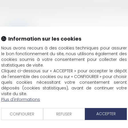
 d’une personne publique en matière de sanction discipli
témoignages à l’agent poursuivi), qu’après une contestati
Information sur les cookies
Nous avons recours à des cookies techniques pour assurer
le bon fonctionnement du site, nous utilisons également des
cookies soumis à votre consentement pour collecter des
statistiques de visite.
NDITIONS DIFFÉRENTES DU BAIL EXPIRÉ : LA RÉVOLUTION !
Cliquez ci-dessous sur « ACCEPTER » pour accepter le dépôt
MIANTE
de l'ensemble des cookies ou sur « CONFIGURER » pour choisir
AR L'ASSUREUR RC DÉCENNALE, OUI ... MAIS
quels cookies nécessitant votre consentement seront
 BON YEUX NE SUFFIT PAS ...
déposés (cookies statistiques), avant de continuer votre
visite du site.
T DES AGENTS COMMERCIAUX
Plus d'informations
QUI SOIT RÉALISABLE
 : NE PAS CONFONDRE « PROFESSIONNEL » ET « VENDEUR PRO
N DE LA PREMIÈRE : PAS DE VIOLATION DU PRINCIPE NON BIS 
ACCEPTER
CONFIGURER
REFUSER
PROCUREUR ?
ENTS COMMUNIQUÉS APRÈS UNE ENQUÊTE ADMINISTRATIVE