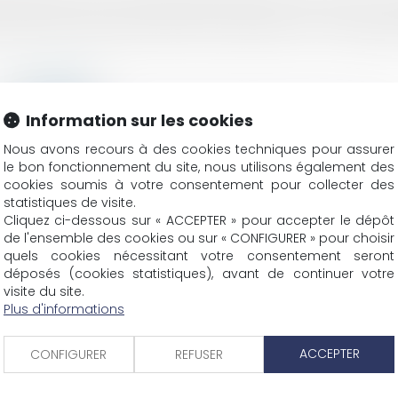
consultation, elle sera adoptée par décret. Un point sur c
ace marin et littoral. Qu’est-ce que la SNML ? La stratégie 
Information sur les cookies
Nous avons recours à des cookies techniques pour assurer
le bon fonctionnement du site, nous utilisons également des
cookies soumis à votre consentement pour collecter des
statistiques de visite.
DES ÉLUS LOCAUX ET LA PROTECTION DES MAIRES : QUELLES M
Cliquez ci-dessous sur « ACCEPTER » pour accepter le dépôt
de l'ensemble des cookies ou sur « CONFIGURER » pour choisir
TINIQUE
quels cookies nécessitant votre consentement seront
ET DU LITTORAL APPROCHE DE SON ADOPTION
déposés (cookies statistiques), avant de continuer votre
visite du site.
BAIL RURAL INCORPORÉ DANS LE DOMAINE PUBLIC
Plus d'informations
DE FONDS ET ASSURANCES DE L'AGENT IMMOBILIER
 ÉCRITE DE LA CLAUSE D'INDEXATION
ACCEPTER
CONFIGURER
REFUSER
AJ EN CAS DE RECOURS ADMINISTRATIF
NS CONVENTIONNELLES JUGÉES INSUFFISANTES