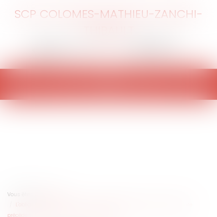
SCP COLOMES-MATHIEU-ZANCHI-
THIBAULT
Ouvrir
le
menu
Vous êtes ici :
Accueil
L'obligation d'information d'un hôpital à l'égard d'une femme enceinte
précédemment suivie dans un cadre privé