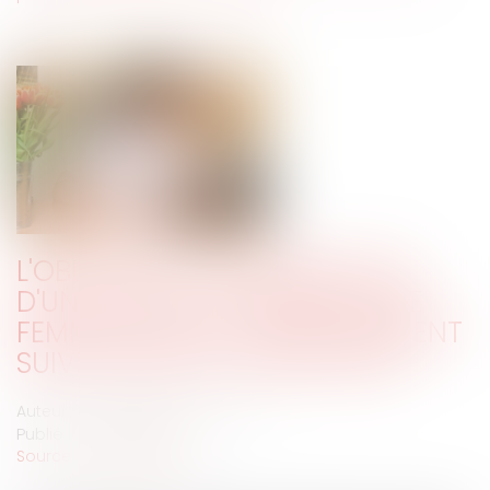
L'OBLIGATION D'INFORMATION
D'UN HÔPITAL À L'ÉGARD D'UNE
FEMME ENCEINTE PRÉCÉDEMMENT
SUIVIE DANS UN CADRE PRIVÉ
Auteur : VUCHER-BONDET Aurélie
Publié le :
16/12/2019
Source :
www.eurojuris.fr