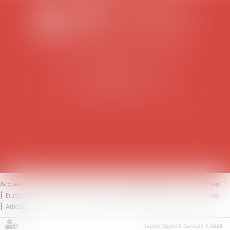
SCP COLOMES-MATHIEU-ZANCHI-THIBAULT
38 rue Jaillant Deschaînets
10000 TROYES
Tél : 03 25 73 29 46
-
Fax : 03 25 73 70 25
Accueil
Le cabinet
L'équipe
Compétences
Honoraires
Eurojuris
Actus
Contact
Mentions légales
Plan du site
Articles
Septeo Digital & Services © 2016