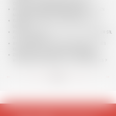
COLLECTIF D’UNE MARQUE INDIVIDUELLE
RAPPELS SUR LA RESPONSABILITÉ DU BANQUIER EN
MATIÈRE DE FALSIFICATION DE CHÈQUES
FUSION-ABSORPTION DU CRÉANCIER, CAUTION
LIBÉRÉE ?
PAS DE RÉMUNÉRATION POUR L’AGENT IMMOBILIER S’IL
N’Y A PAS DE VENTE
BAIL D'HABITATION : COMMENT RÉGLER LES LITIGES
ENTRE UN LOCATAIRE ET SON PROPRIÉTAIRE ?
DANS UNE SAS, UN SALARIÉ A-T-IL LE DROIT DE
REVENDRE SANS DÉLAI DES ACTIONS PRÉEMPTÉES ?
<<
<
...
97
98
99
100
101
102
103
...
>
>>