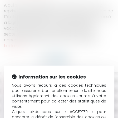
A qui s’impose l’obligation vaccinale ? Face à la
reprise de l’épidémie de Covid-19 et dans le cadre de
l’état d’urgence sanitaire, le gouvernement, autorisé
à légiférer rapidement, a instauré l’obligation
vaccinale des personnes travaillant dans les
secteurs sanitaire, social et médico-social, et
concerne les professionnels de santé libéraux...
Lire la suite
Information sur les cookies
HISTORIQUE
Nous avons recours à des cookies techniques
pour assurer le bon fonctionnement du site, nous
COVID ET SUSPENSION D’UN AGENT : LE CAS DE
utilisons également des cookies soumis à votre
L’ARRÊT MALADIE D’UN AGENT SOUMIS À
consentement pour collecter des statistiques de
L’OBLIGATION VACCINALE
visite.
L'AVOCAT MANDATAIRE SPORTIF ET L'AGENT SPORTIF
Cliquez ci-dessous sur « ACCEPTER » pour
accepter le dépôt de l'ensemble des cookies ou
: CHACUN CHEZ SOI ET LES SPORTIFS SERONT BIEN