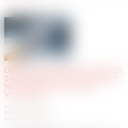
OBLIGATION VACCINALE : QUELLES
SANCTIONS POUR LE SALARIÉ QUI
NE SOUHAITE PAS SE FAIRE
VACCINER ?
Auteur : NICOLAS Audrey
Publié le :
01/10/2021
Source :
www.eurojuris.fr