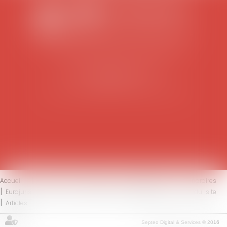
SCP COLOMES-MATHIEU-ZANCHI-THIBAULT
38 rue Jaillant Deschaînets
10000 TROYES
Tél : 03 25 73 29 46
-
Fax : 03 25 73 70 25
Accueil
Le cabinet
L'équipe
Compétences
Honoraires
Eurojuris
Actus
Contact
Mentions légales
Plan du site
Articles
Septeo Digital & Services © 2016