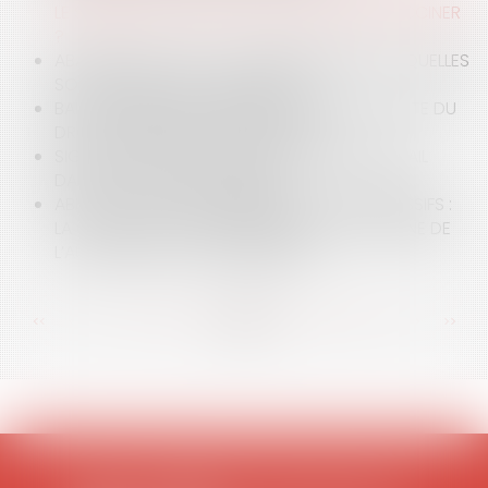
LE SALARIÉ QUI NE SOUHAITE PAS SE FAIRE VACCINER
?
ABANDON DE POSTE : COMMENT RÉSISTER ? QUELLES
SOLUTIONS POUR L'EMPLOYEUR ?
BAIL COMMERCIAL : INDEMNISATION DE LA PERTE DU
DROIT AU MAINTIEN DANS LES LIEUX
SIGNATURE DU 1ER ACCORD SUR LE TÉLÉTRAVAIL
DANS LA FONCTION PUBLIQUE
ABUS DE POSITION DOMINANTE ET PRIX EXCESSIFS :
LA COUR DE CASSATION INVALIDE LA DOCTRINE DE
L’AUTORITÉ DE LA CONCURRENCE
<<
<
...
62
63
64
65
66
67
68
...
>
>>