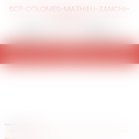
SCP COLOMES-MATHIEU-ZANCHI-
THIBAULT
Ouvrir
le
menu
Vous êtes ici :
Accueil
Obligation vaccinale : quelles sanctions pour le salarié qui ne souhaite
pas se faire vacciner ?