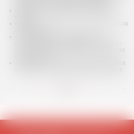
CRÉANCES POUR LES BAILLEURS « GÉNÉREUX »
LES MODES D'ACQUISITION DES SERVITUDES DE
PASSAGE
FUNÉRAILLES: QUI DÉCIDE DE L'ORGANISATION EN CAS
DE DÉSACCORD ?
ACCIDENT DE LA VIE : L’INDEMNISATION DE
L’ASSUREUR DÉPEND DES TERMES DU CONTRAT ET
DES CONCLUSIONS DU MÉDECIN. QUE FAIRE EN CAS
DE DÉSACCORD ?
ASSURANCE : LE SUICIDE DE L’ASSURÉ NE CONSTITUE
PAS UNE FAUTE DOLOSIVE EXCLUANT LA GARANTIE
<<
<
...
80
81
82
83
84
85
86
...
>
>>