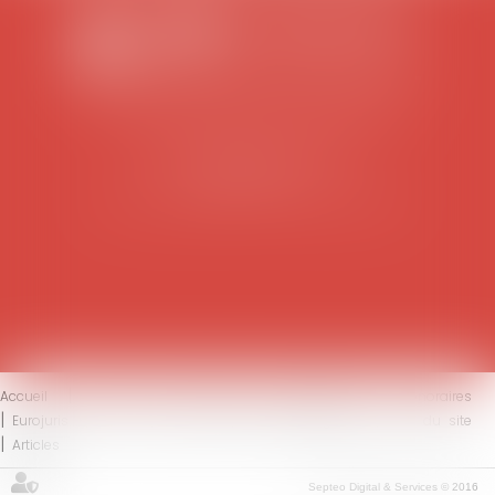
SCP COLOMES-MATHIEU-ZANCHI-THIBAULT
38 rue Jaillant Deschaînets
10000 TROYES
Tél : 03 25 73 29 46
-
Fax : 03 25 73 70 25
Accueil
Le cabinet
L'équipe
Compétences
Honoraires
Eurojuris
Actus
Contact
Mentions légales
Plan du site
Articles
Septeo Digital & Services © 2016