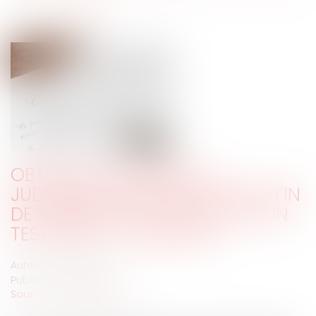
OBTENIR UNE EXPERTISE
JUDICIAIRE GRAPHOLOGIQUE AFIN
DE VÉRIFIER L’AUTHENTICITÉ D’UN
TESTAMENT OLOGRAPHE
Auteur : BACLE Florent
Publié le :
11/06/2020
Source :
www.eurojuris.fr