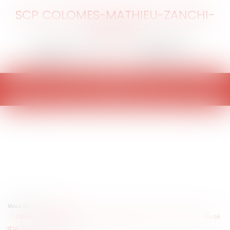
SCP COLOMES-MATHIEU-ZANCHI-
THIBAULT
Ouvrir
le
menu
Vous êtes ici :
Accueil
Obtenir une expertise judiciaire graphologique afin de vérifier l’authenticité
d’un testament olographe