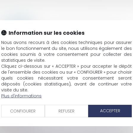
tuellement au sein de notre cabinet, la deuxième chambre ci
Information sur les cookies
Nous avons recours à des cookies techniques pour assurer
le bon fonctionnement du site, nous utilisons également des
cookies soumis à votre consentement pour collecter des
statistiques de visite.
…ET SONT DONC SOUMISES À LA PRESCRIPTION TRIENNALE !
Cliquez ci-dessous sur « ACCEPTER » pour accepter le dépôt
RIODE DE CONFINEMENT : QUELQUES CONSEILS AUX MAÎTRES D
de l'ensemble des cookies ou sur « CONFIGURER » pour choisir
TE D’UNE SOCIÉTÉ EN FORMATION ?
quels cookies nécessitant votre consentement seront
ISPRUDENTIELLE
déposés (cookies statistiques), avant de continuer votre
N DES MAIRES ET DES ADJOINTS DANS LA TOURMENTE DU VIR
visite du site.
 COMMANDEMENT DE PAYER VALANT SAISIE IMMOBILIÈRE
Plus d'informations
NDATEUR DANS L’EXÉCUTION D’UN BAIL SANS QU’IL Y AIT EU DE
ACCEPTER
CONFIGURER
REFUSER
SURENDETTEMENT
IPAL !
 11 DÉCEMBRE 2019