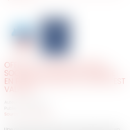
OFFRE DE CESSION DE PARTS
SOCIALES : UNE OFFRE EXPRIMÉE
EN POURCENTAGE DU CAPITAL EST
VALABLE
Auteur : VIBERT Olivier
Publié le :
19/09/2025
Source :
www.eurojuris.fr
Une offre de cession de parts sociales exprimée en