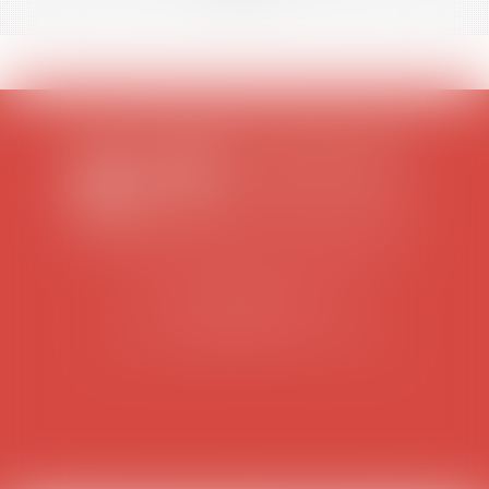
SCP COLOMES-MATHIEU-ZANCHI-THIBAULT
38 rue Jaillant Deschaînets
10000 TROYES
Tél : 03 25 73 29 46
-
Fax : 03 25 73 70 25