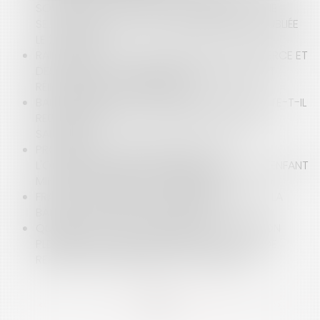
SOCIALES DES DIVIDENDES DISTRIBUÉS PAR UNE
SELARL À UNE SPFPL : RÉPONSE MINISTÉRIELLE PUBLIÉE
LE 21.08.2025
RADIATION D’OFFICE DU REGISTRE DU COMMERCE ET
DES SOCIÉTÉS : COMMENT ÉVITER L’IMPASSE ET
RÉINSCRIRE VOTRE ENTREPRISE ?
BAIL COMMERCIAL ET COVID : LE PRENEUR RESTE-T-IL
REDEVABLE DE SON LOYER PENDANT LA CRISE
SANITAIRE ?
PROCÉDURE D’ASSISTANCE ÉDUCATIVE :
L'OBLIGATION D’ENTRETIEN INDIVIDUEL AVEC L’ENFANT
MINEUR CAPABLE DE DISCERNEMENT
FRAUDE AU PRÉSIDENT : LA RESPONSABILITÉ DE LA
BANQUE PEUT-ELLE ÊTRE ENGAGÉE ?
QUELLES SONT LES CONDITIONS DE L’ADOPTION
PLÉNIÈRE D’UN ENFANT NÉ D’UNE PMA EN CAS DE
REFUS DE RECONNAISSANCE CONJOINTE ?
<<
<
...
7
8
9
10
11
12
13
...
>
>>