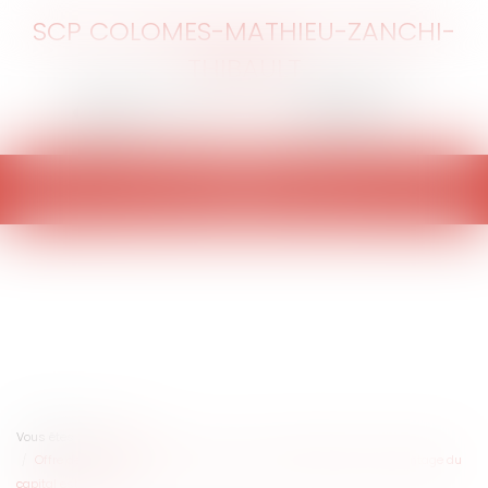
SCP COLOMES-MATHIEU-ZANCHI-
THIBAULT
Ouvrir
le
menu
Vous êtes ici :
Accueil
Offre de cession de parts sociales : une offre exprimée en pourcentage du
capital est valable