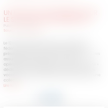
UN PACK DE CONFORMITÉ POUR
LE SECTEUR DES ASSURANCES
Publié le :
18/11/2014
Source :
www.eurojuris.fr
Le 12 novembre 2014, la CNIL et l’ensemble des
fédérations professionnelles concernées ont
présenté le pack de conformité pour le secteur des
assurances. Afin d’assurer son caractère
opérationnel dans le temps, un « club conformité »
dédié est créé.Ce référentiel sectoriel a une triple
vocation :mieux maitriser les risques inhérents à une
collec...
Lire la suite