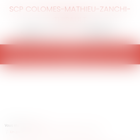
SCP COLOMES-MATHIEU-ZANCHI-
THIBAULT
Ouvrir
le
menu
Vous êtes ici :
Accueil
Un pack de conformité pour le secteur des assurances