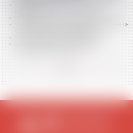
CONTRATS: ATTENTION AUX CONDITIONS
SUSPENSIVES
FONDS DE COMMERCE ET DOMAINE PUBLIC
VENTE DE GRÉ À GRÉ D’UN BIEN IMMOBILIER FRAPPÉ DE
COMMANDEMENT DE SAISIE PUBLIÉ
NON-LIEU À STATUER ET FRAIS IRRÉPÉTIBLES
LE JUGE ADMINISTRATIF ET L’ORDRE DES
LICENCIEMENTS ÉCONOMIQUES
<<
<
...
183
184
185
186
187
188
189
...
>
>>