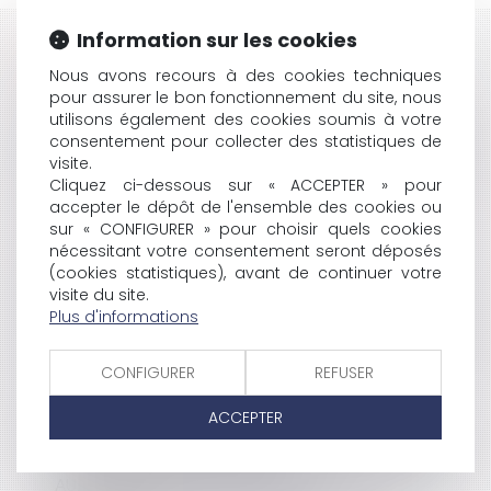
Information sur les cookies
HISTORIQUE
Nous avons recours à des cookies techniques
pour assurer le bon fonctionnement du site, nous
EXPÉRIMENTATION DU CERTIFICAT DE PROJET EN
utilisons également des cookies soumis à votre
AQUITAINE
consentement pour collecter des statistiques de
AUTORISATION DE PROJET DE CINÉMA CONCURRENT
visite.
SIGNATURE D'UN CONTRAT PAR LE MAIRE SANS
Cliquez ci-dessous sur « ACCEPTER » pour
AUTORISATION PRÉALABLE DU CONSEIL MUNICIPAL
accepter le dépôt de l'ensemble des cookies ou
UN PACK DE CONFORMITÉ POUR LE SECTEUR DES
sur « CONFIGURER » pour choisir quels cookies
ASSURANCES
nécessitant votre consentement seront déposés
ZONE D'ASSAINISSEMENT ET VICE DE PROCÉDURE
(cookies statistiques), avant de continuer votre
IRRÉGULARITÉ DE L'OFFRE DE L'ATTRIBUTAIRE ET DU
visite du site.
REQUÉRANT
Plus d'informations
MODIFICATION DU PRINCIPE SELON LEQUEL LE SILENCE
VAUT REJET
CONFIGURER
REFUSER
LIVRAISON DE COLIS ET PROTECTION DU
CONSOMMATEUR
ACCEPTER
NOTIFICATION RECOURS PERMIS DE CONSTRUIRE
SIMPLIFICATION DU RÉGIME DES TRAVAUX ADOSSÉS
AUX MONUMENTS HISTORIQUES