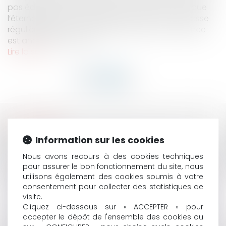
pas éduquer son enfant par la violence ». Bien que
l’éternel débat sur la fessée et la correction refasse
régulièrement surface, le principe de non-violence
est ancré dans le droit...
Lire la suite
HISTORIQUE
Information sur les cookies
FAUTE GRAVE : LA CARRIÈRE EXEMPLAIRE DU SALARIÉ
ATTÉNUE-T-ELLE SA FAUTE ?
Nous avons recours à des cookies techniques
SANS AUTORISATION DOMANIALE : LES OUVRAGES DE
pour assurer le bon fonctionnement du site, nous
utilisons également des cookies soumis à votre
DÉFENSE CONTRE LA MER TOMBENT À L’EAU
consentement pour collecter des statistiques de
LA MISE À DISPOSITION PERMANENTE PAR
visite.
TÉLÉCHARGEMENT D’UNE COPIE D’UN LOGICIEL À
Cliquez ci-dessous sur « ACCEPTER » pour
TITRE ONÉREUX CONSTITUE UNE VENTE SELON LA
accepter le dépôt de l'ensemble des cookies ou
COUR DE CASSATION