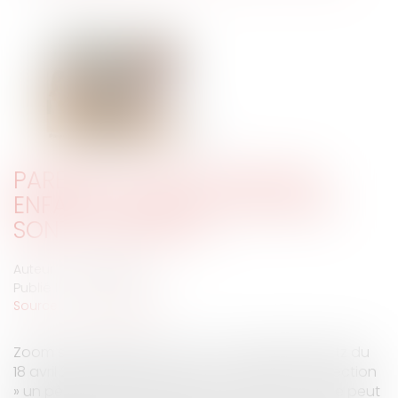
PARENTS ET ÉDUCATION DES
ENFANTS : QUELLES PUNITIONS
SONT INTERDITES ?
Auteur : VEYRE Roxane
Publié le :
23/05/2024
Source :
www.eurojuris.fr
Zoom sur la décision de la Cour d’appel de Metz du
18 avril 2024 relaxant au nom du « droit de correction
» un père accusé de violence sur ses fils « On ne peut