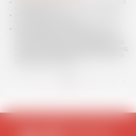
L’ÉOLIEN OUI, MAIS PAS QUOIQU’IL EN COÛTE SUR LE
PLAN ÉCOLOGIQUE
POINT SUR LA LOI "HANDICAP" DU 11 FÉVRIER 2005 :
EST-IL POSSIBLE D’Y DÉROGER ?
DÉCRET N°2024-318 DU 8 AVRIL 2024 RELATIF AU
DÉVELOPPEMENT DE L’AGRIVOLTAÏSME ET AUX
CONDITIONS D’IMPLANTATION DES INSTALLATIONS
PHOTOVOLTAÏQUES SUR DES TERRAINS AGRICOLES,
NATURELS OU FORESTIERS : ENFIN DU NOUVEAU EN
MATIÈRE D’AGRIVOLTAÏSME !
<<
<
...
28
29
30
31
32
33
34
...
>
>>