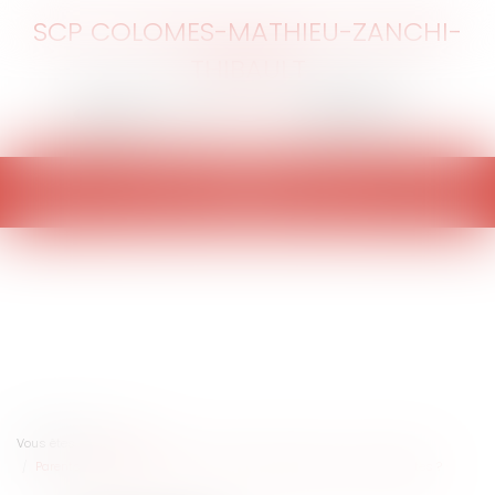
SCP COLOMES-MATHIEU-ZANCHI-
THIBAULT
Ouvrir
le
menu
Vous êtes ici :
Accueil
Parents et éducation des enfants : quelles punitions sont interdites ?