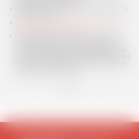
PUNITIONS SONT INTERDITES ?
L’ÉOLIEN OUI, MAIS PAS QUOIQU’IL EN COÛTE SUR LE
PLAN ÉCOLOGIQUE
POINT SUR LA LOI "HANDICAP" DU 11 FÉVRIER 2005 :
EST-IL POSSIBLE D’Y DÉROGER ?
DÉCRET N°2024-318 DU 8 AVRIL 2024 RELATIF AU
DÉVELOPPEMENT DE L’AGRIVOLTAÏSME ET AUX
CONDITIONS D’IMPLANTATION DES INSTALLATIONS
PHOTOVOLTAÏQUES SUR DES TERRAINS AGRICOLES,
NATURELS OU FORESTIERS : ENFIN DU NOUVEAU EN
MATIÈRE D’AGRIVOLTAÏSME !
<<
<
...
28
29
30
31
32
33
34
...
>
>>