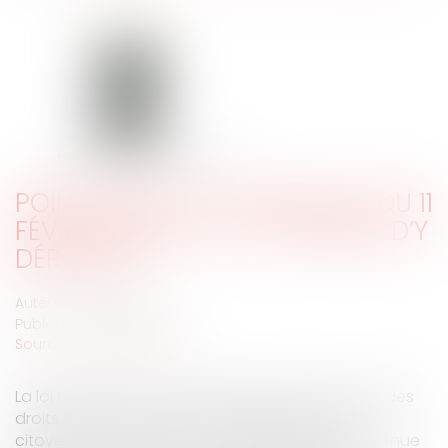
POINT SUR LA LOI "HANDICAP" DU 11
FÉVRIER 2005 : EST-IL POSSIBLE D’Y
DÉROGER ?
Auteur : DROUINEAU 1927
Publié le :
14/05/2024
Source :
www.eurojuris.fr
La loi n°2005-105 du 11 février 2005 pour l’égalité des
droits et des chances, la participation et la
citoyenneté des personnes handicapées est venue