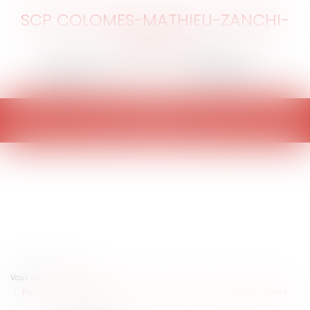
SCP COLOMES-MATHIEU-ZANCHI-
THIBAULT
Ouvrir
le
menu
Vous êtes ici :
Accueil
Point sur la loi "handicap" du 11 février 2005 : est-il possible d’y déroger ?