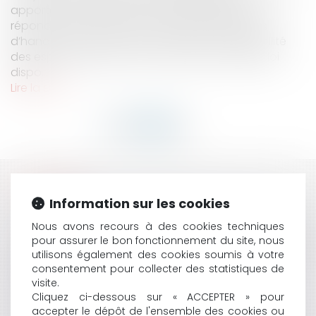
apporter des évolutions fondamentales pour
répondre aux besoins des personnes atteintes
d’handicap notamment en matière d’accessibilité
des espaces publics. Ainsi, l’article 45 de ladite loi
dispo...
Lire la suite
HISTORIQUE
Information sur les cookies
FAUTE GRAVE : LA CARRIÈRE EXEMPLAIRE DU SALARIÉ
Nous avons recours à des cookies techniques
ATTÉNUE-T-ELLE SA FAUTE ?
pour assurer le bon fonctionnement du site, nous
SANS AUTORISATION DOMANIALE : LES OUVRAGES DE
utilisons également des cookies soumis à votre
DÉFENSE CONTRE LA MER TOMBENT À L’EAU
consentement pour collecter des statistiques de
LA MISE À DISPOSITION PERMANENTE PAR
visite.
TÉLÉCHARGEMENT D’UNE COPIE D’UN LOGICIEL À
Cliquez ci-dessous sur « ACCEPTER » pour
TITRE ONÉREUX CONSTITUE UNE VENTE SELON LA
accepter le dépôt de l'ensemble des cookies ou