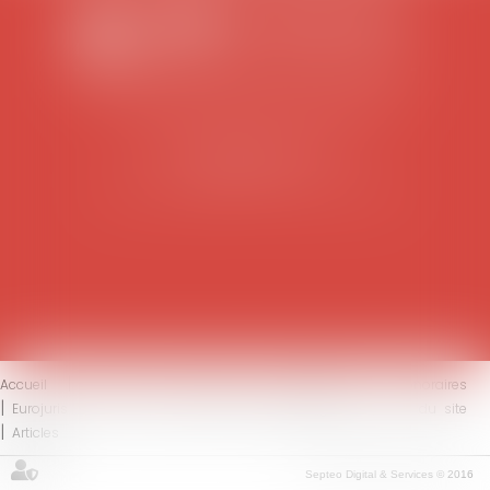
SCP COLOMES-MATHIEU-ZANCHI-THIBAULT
38 rue Jaillant Deschaînets
10000 TROYES
Tél : 03 25 73 29 46
-
Fax : 03 25 73 70 25
Accueil
Le cabinet
L'équipe
Compétences
Honoraires
Eurojuris
Actus
Contact
Mentions légales
Plan du site
Articles
Septeo Digital & Services © 2016