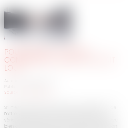
POURPARLERS, CONTRAT,
CONVENTION : QUI DIT FLOU, DIT
LOUP
Auteur : MOUNIELOU Etienne
Publié le :
28/08/2023
Source :
www.eurojuris.fr
S’il n’est pas inexact de dire que « l’acceptation de
l’offre vaut vente », il faut tout de même très
sérieusement tempérer cette affirmation qui relève
bien davantage de la formule que de la révélation