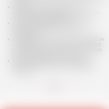
LA PLAGE
LICENCIEMENT DU FONCTIONNAIRE POUR
INSUFFISANCE PROFESSIONNELLE : PRÉCISIONS SUR
L’AVIS DU CONSEIL DE DISCIPLINE
SANCTION DISCIPLINAIRE DES AGENTS PUBLICS :
ENQUÊTE ADMINISTRATIVE OU ENQUÊTE
DISCIPLINAIRE ?
LA CRÉANCE DE RESTITUTION DU SOUS-TRAITANT EN
CAS DE NULLITÉ DU CONTRAT DE SOUS-TRAITANCE
NE S'ÉTEND PAS AU COÛT DES TRAVAUX DE REPRISE
DES MALFAÇONS DONT IL EST L'AUTEUR
DROIT À LA COMMUNICATION DU DOSSIER : LE
FONCTIONNAIRE DOIT POUVOIR « SE DÉFENDRE
UTILEMENT »
<<
<
...
39
40
41
42
43
44
45
...
>
>>