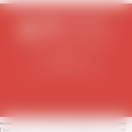
SCP COLOMES-MATHIEU-ZANCHI-THIBAULT
38 rue Jaillant Deschaînets
10000 TROYES
Tél : 03 25 73 29 46
-
Fax : 03 25 73 70 25
Accueil
Le cabinet
L'équipe
Compétences
Honoraires
Eurojuris
Actus
Contact
Mentions légales
Plan du site