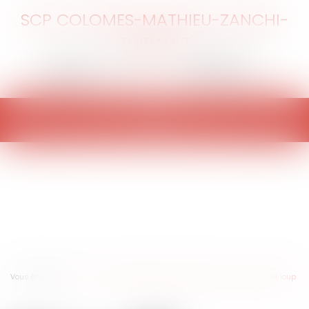
SCP COLOMES-MATHIEU-ZANCHI-
THIBAULT
Ouvrir
le
menu
Vous êtes ici :
Accueil
Pourparlers, contrat, convention : qui dit flou, dit loup