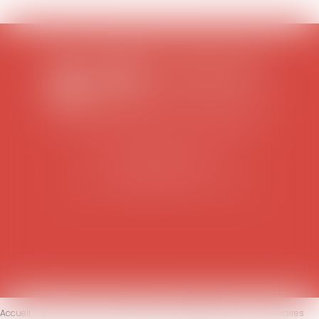
SCP COLOMES-MATHIEU-ZANCHI-THIBAULT
38 rue Jaillant Deschaînets
10000 TROYES
Tél : 03 25 73 29 46
-
Fax : 03 25 73 70 25
Accueil
Le cabinet
L'équipe
Compétences
Honoraires