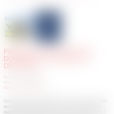
PREUVE DE L’IMPUTABILITÉ DU
DOMMAGE ET GARANTIE RC
DÉCENNALE
Auteur : GAUVIN Ludovic
Publié le :
26/09/2025
Source :
www.eurojuris.fr
Cass, 3ème civ, 11 septembre 2025, n°24-10.139, Publié
au bulletin Si l’article 1792 du code civil institut une
responsabilité de plein droit du constructeur dont il