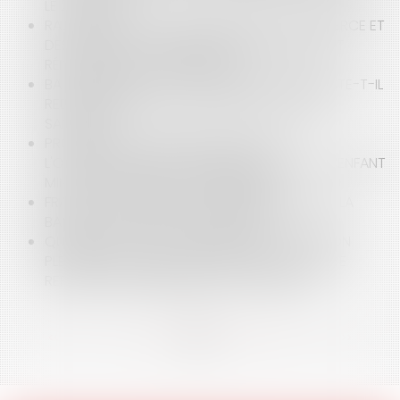
LE 21.08.2025
RADIATION D’OFFICE DU REGISTRE DU COMMERCE ET
DES SOCIÉTÉS : COMMENT ÉVITER L’IMPASSE ET
RÉINSCRIRE VOTRE ENTREPRISE ?
BAIL COMMERCIAL ET COVID : LE PRENEUR RESTE-T-IL
REDEVABLE DE SON LOYER PENDANT LA CRISE
SANITAIRE ?
PROCÉDURE D’ASSISTANCE ÉDUCATIVE :
L'OBLIGATION D’ENTRETIEN INDIVIDUEL AVEC L’ENFANT
MINEUR CAPABLE DE DISCERNEMENT
FRAUDE AU PRÉSIDENT : LA RESPONSABILITÉ DE LA
BANQUE PEUT-ELLE ÊTRE ENGAGÉE ?
QUELLES SONT LES CONDITIONS DE L’ADOPTION
PLÉNIÈRE D’UN ENFANT NÉ D’UNE PMA EN CAS DE
REFUS DE RECONNAISSANCE CONJOINTE ?
<<
<
...
7
8
9
10
11
12
13
...
>
>>