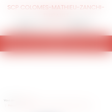
SCP COLOMES-MATHIEU-ZANCHI-
THIBAULT
Ouvrir
le
menu
Vous êtes ici :
Accueil
Preuve de l’imputabilité du dommage et garantie RC décennale