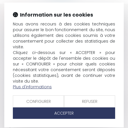
Information sur les cookies
HISTORIQUE
Nous avons recours à des cookies techniques
PARIS ET TRIPOLI SIGNENT DES ACCORDS NUCLÉAIRES
pour assurer le bon fonctionnement du site, nous
UNE COMMISSION POUR LUTTER CONTRE LE
utilisons également des cookies soumis à votre
TÉLÉCHARGEMENT ILLÉGAL
consentement pour collecter des statistiques de
LE PROJET DE LOI SUR LA RÉCIDIVE EST ADOPTÉ
visite.
PRIX DE VENTE POSSIBLE DES IMMEUBLES : EXIGIBILITÉ
Cliquez ci-dessous sur « ACCEPTER » pour
accepter le dépôt de l'ensemble des cookies ou
DU PASSIF
sur « CONFIGURER » pour choisir quels cookies
JACQUES ATTALI ACCEPTE UNE MISSION DU
nécessitant votre consentement seront déposés
GOUVERNEMENT FILLON
(cookies statistiques), avant de continuer votre
L'ETAT REMBOURSERA 5,1 MILLIARDS DEUROS À LA
visite du site.
SÉCU
Plus d'informations
LE PS VEUT EN SAVOIR PLUS SUR L’IMPACT DU
BOUCLIER FISCAL À 50%
CONFIGURER
REFUSER
NOUVEAU RECORD DE CRÉATIONS D'ENTREPRISES EN
JUIN 2007
ACCEPTER
LES INFIRMIÈRES BULGARES ENFIN LIBÉRÉES
CESSATION DU STATUT DE LA COPROPRIÉTÉ