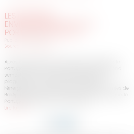
LES PRIORITÉS
ENVIRONNEMENTALES DU
PORTUGAL POUR L'UE
Publié le :
18/07/2007
Source :
www.eurojuris.fr
Après la présidence dynamique de l’Allemagne, le
Portugal a pris la relève le 1ier juillet, pour le second
semestre 2007. Parmi les sujets qui figurent au
programme : le changement climatique et
l’énergie.Préparer la Conférence des Nations Unies de
BaliAprès la présidence dynamique de l’Allemagne, le
Portugal a pris la relève le 1ier juillet, po...
Lire la suite