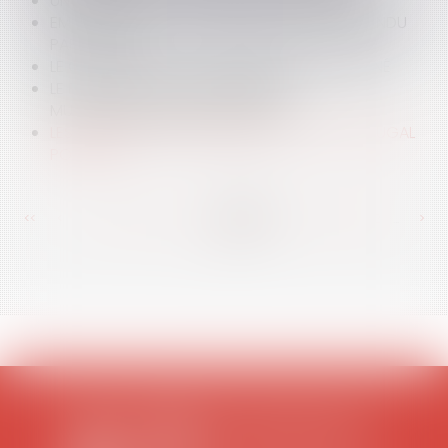
UN POINT SUR LA RÉFORME FISCALE DE 2007
EMPLOIS FICTIFS : JACQUES CHIRAC EST ENTENDU
PAR LE JUGE
LE CONTRAT NOUVELLE EMBAUCHE CONDAMNÉ
LE PROJET DE LOI SUR LES MINEURS
MULTIRÉCIDIVISTES EST ADOPTÉ
LES PRIORITÉS ENVIRONNEMENTALES DU PORTUGAL
POUR L'UE
<<
<
...
386
387
388
389
390
391
392
...
>
>>