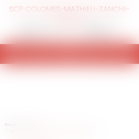
SCP COLOMES-MATHIEU-ZANCHI-
THIBAULT
Ouvrir
le
menu
Vous êtes ici :
Accueil
Les priorités environnementales du Portugal pour l'UE