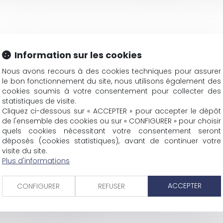
Information sur les cookies
Nous avons recours à des cookies techniques pour assurer
le bon fonctionnement du site, nous utilisons également des
cookies soumis à votre consentement pour collecter des
statistiques de visite.
Cliquez ci-dessous sur « ACCEPTER » pour accepter le dépôt
CES FAITES AUX FEMMES
de l'ensemble des cookies ou sur « CONFIGURER » pour choisir
quels cookies nécessitant votre consentement seront
déposés (cookies statistiques), avant de continuer votre
visite du site.
Plus d'informations
U NOM DE LA COMMUNE
HIRAC MIS EN EXAMEN
ACCEPTER
CONFIGURER
REFUSER
URÉE LÉGALE DU TRAVAIL