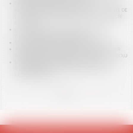
PROMESSE UNILATÉRALE DE VENTE : LA
RÉTRACTATION DU PROMETTANT AVANT LA LEVÉE DE
L'OPTION NE PEUT EMPÊCHER L'EXÉCUTION FORCÉE
DE LA VENTE
LE CSE PEUT AGIR EN NULLITÉ D’UN ACCORD
COLLECTIF MAIS SOUS CONDITIONS
VENTE D'IMMEUBLE ET RÉTICENCE DOLOSIVE
ABSENCE DE RESPONSABILITÉ DU CONSTRUCTEUR
SANS DÉSORDRE, UN PRINCIPE QUI N'EST PAS ABSOLU
LICENCIEMENT ÉCONOMIQUE : L’OFFRE DE
RECLASSEMENT DOIT COMPORTER TOUTES LES
MENTIONS LÉGALES
<<
<
...
19
20
21
22
23
24
25
...
>
>>