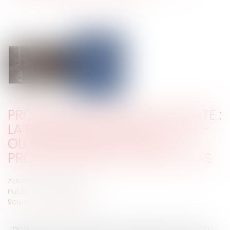
PROMESSE UNILATÉRALE DE VENTE :
LA PROMESSE DOIT ÊTRE TENUE -
OU L’INCONSÉQUENCE DU
PROMETTANT NE LUI PROFITE PAS
Auteur : PROVANSAL Alain
Publié le :
19/12/2024
Source :
www.eurojuris.fr
Jacques Chirac a prononcé cette phrase culte en