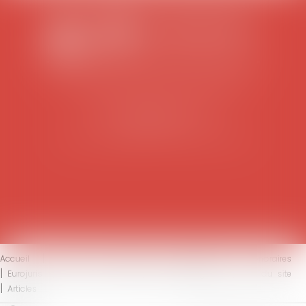
SCP COLOMES-MATHIEU-ZANCHI-THIBAULT
38 rue Jaillant Deschaînets
10000 TROYES
Tél : 03 25 73 29 46
-
Fax : 03 25 73 70 25
Accueil
Le cabinet
L'équipe
Compétences
Honoraires
Eurojuris
Actus
Contact
Mentions légales
Plan du site
Articles