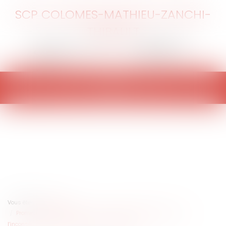
SCP COLOMES-MATHIEU-ZANCHI-
THIBAULT
Ouvrir
le
menu
Vous êtes ici :
Accueil
Promesse unilatérale de vente : la promesse doit être tenue - Ou
l’inconséquence du promettant ne lui profite pas