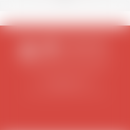
SCP COLOMES-MATHIEU-ZANCHI-THIBAULT
38 rue Jaillant Deschaînets
10000 TROYES
Tél : 03 25 73 29 46
-
Fax : 03 25 73 70 25