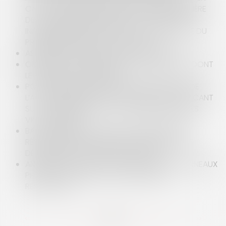
CAUSE AU TITRE DE LA RESPONSABILITÉ FINANCIÈRE
DES GESTIONNAIRES PUBLICS – LA SOLUTION
INSATISFAISANTE APPORTÉE PAR LA CIRCULAIRE DU
PREMIER MINISTRE DU 17 AVRIL 2025
ASTREINTE : ATTENTION AUX CONTRAINTES !
OBLIGATION D’INDEMNISATION DU PRÉJUDICE DONT
LE PRINCIPE EST CONSTATÉ
POINT DE DÉPART DU DÉLAI DE PRESCRIPTION DE
L’ACTION RÉCURSOIRE À L’ENCONTRE DU FABRICANT
SUR LE FONDEMENT DE LA GARANTIE LÉGALE DES
VICES CACHÉS
BAIL COMMERCIAL : MISE EN CONFORMITÉ DES
RÈGLES DE SÉCURITÉ INCENDIE, OBLIGATION DE
DÉLIVRANCE ET FAUTE DU LOCATAIRE
ANNULATION D’UN CONTRAT DE VENTE DE PANNEAUX
PHOTOVOLTAÏQUES ET CONDITIONS DE
RESTITUTION
<<
<
...
10
11
12
13
14
15
16
...
>
>>