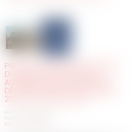
PROROGATION EXCEPTIONNELLE
DU DÉLAI DE VALIDITÉ DES
AUTORISATIONS D’URBANISME
DÉLIVRÉES ENTRE LE 1ER JANVIER
2021 ET LE 28 MAI 2024
Auteur : DROUINEAU 1927
Publié le :
30/06/2025
Source :
www.eurojuris.fr