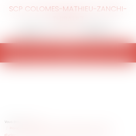
SCP COLOMES-MATHIEU-ZANCHI-
THIBAULT
Ouvrir
le
menu
Vous êtes ici :
Accueil
Prorogation exceptionnelle du délai de validité des autorisations
d’urbanisme délivrées entre le 1er janvier 2021 et le 28 mai 2024