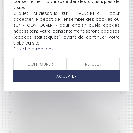
VALEUR DES PARTS SOCIALES
consentement pour collecter des statistiques de
LA MONTÉE DES EAUX DANS LES OUTRE-MER :
visite.
Cliquez ci-dessous sur « ACCEPTER » pour
QUELLES STRATÉGIES POUR S’ADAPTER ?
accepter le dépôt de l'ensemble des cookies ou
PROROGATION EXCEPTIONNELLE DU DÉLAI DE
sur « CONFIGURER » pour choisir quels cookies
VALIDITÉ DES AUTORISATIONS D’URBANISME
nécessitant votre consentement seront déposés
DÉLIVRÉES ENTRE LE 1ER JANVIER 2021 ET LE 28 MAI
(cookies statistiques), avant de continuer votre
2024
visite du site.
DÉCHÉANCE DE MARQUE POUR DÉFAUT
Plus d'informations
D'EXPLOITATION : LES CRITÈRES DE L'USAGE SÉRIEUX
PRÉCISÉS
CONFIGURER
REFUSER
LUTTE CONTRE LES SARGASSES DANS LES ANTILLES :
LA LOURDE RESPONSABILITÉ DES COLLECTIVITÉS
ACCEPTER
LES « 50 PAS GÉOMÉTRIQUES » : UNE SPÉCIFICITÉ
DOMANIALE ULTRAMARINE
DEVOIR D'INFORMATION PRÉCONTRACTUELLE : VERS
UNE OBLIGATION D’INFORMATION
PRÉCONTRACTUELLE PLUS STRICTE
LA RESPONSABILITÉ DES PROFESSIONNELS
CONCOURANT AU SERVICE DE PRÉVENTION ET DE
SANTÉ AU TRAVAIL (MÉDECINE DU TRAVAIL)
ACCOMPAGNEMENT DES AGENTS PUBLICS MIS EN