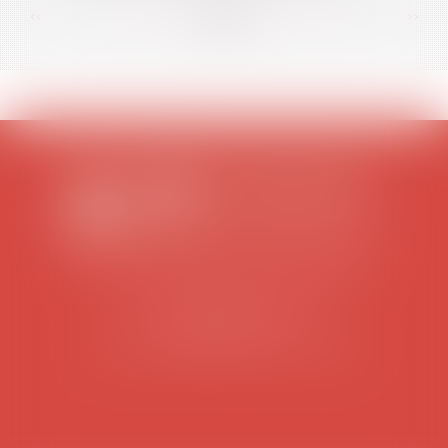
<<
<
...
92
93
94
95
96
97
98
...
>
>>
SCP COLOMES-MATHIEU-ZANCHI-THIBAULT
38 rue Jaillant Deschaînets
10000 TROYES
Tél : 03 25 73 29 46
-
Fax : 03 25 73 70 25