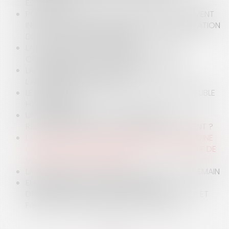
ESTHÉTIQUE
PORT D'UNE BARBE PAR UN AGENT PUBLIC : ÉLÉMENT
INSUFFISANT POUR CARACTÉRISER LA MANIFESTATION
DE CONVICTIONS RELIGIEUSES
LA RELATION GRATUITE ENTRE COMMUNES ET
COMMUNAUTÉS DE COMMUNES
LA MODERNISATION DES MARCHÉS PUBLICS :
L'AUGMENTATION DU SEUIL
LE BANQUIER FACE À LA SAISIE PÉNALE DE L’IMMEUBLE
HYPOTHÉQUÉ
UN FOURNISSEUR PEUT-IL ÊTRE DÉCLARÉ
RESPONSABLE DU DÉPÔT DE BILAN DE SON CLIENT ?
LA PROTECTION DE L’ENVIRONNEMENT, PATRIMOINE
COMMUN DES ÊTRES HUMAINS, EST UN OBJECTIF DE
VALEUR CONSTITUTIONNELLE
LA GESTION DU TRAIT DE CÔTE : LES DÉFIS DE DEMAIN
ENGAGEMENT DE LA RESPONSABILITÉ
DÉONTOLOGIQUE D’UN PRATICIEN HOSPITALIER ET
FAUTE DANS L’ORGANISATION DU SERVICE