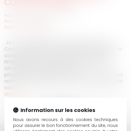
CONSTITUTIONNELLE
Auteur : VARRON CHARRIER Capucine
Publié le :
11/02/2020
Source :
www.eurojuris.fr
Le 7 novembre 2019, le Conseil d’Etat a saisi le
Conseil Constitutionnel d’une question prioritaire de
constitutionnalité. La question était de savoir si
l’interdiction de la production, le stockage et la
circulation en France de produits
phytopharmaceutiques contenant des substances
actives non approuvées par l’Union européenne est
con...
Lire la suite
Information sur les cookies
Nous avons recours à des cookies techniques
pour assurer le bon fonctionnement du site, nous