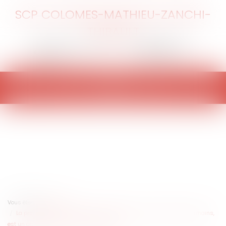
SCP COLOMES-MATHIEU-ZANCHI-
THIBAULT
Ouvrir
le
menu
Vous êtes ici :
Accueil
La protection de l’environnement, patrimoine commun des êtres humains,
est un objectif de valeur constitutionnelle