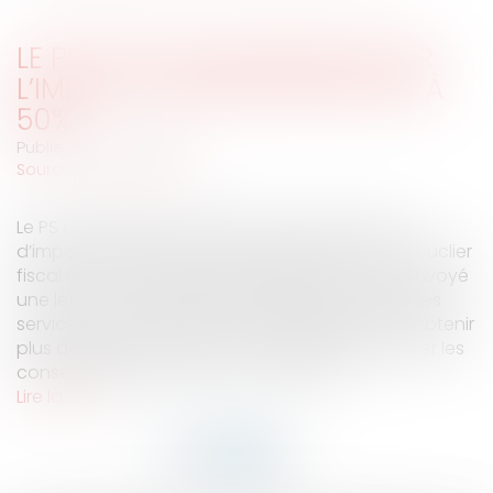
LE PS VEUT EN SAVOIR PLUS SUR
L’IMPACT DU BOUCLIER FISCAL À
50%
Publié le :
24/07/2007
Source :
www.eurojuris.fr
Le PS a dénoncé ce mardi le manque d’étude
d’impact réalisée par le gouvernement sur le bouclier
fiscal à 50%. Les députés socialistes ont ainsi envoyé
une lettre aux responsables départementaux des
services fiscaux de leurs circonscriptions pour obtenir
plus de précisions quant à cette réforme.Préciser les
conséquences fiscales d’une telle réfo...
Lire la suite