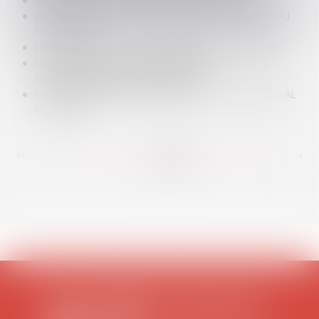
UN POINT SUR LA RÉFORME FISCALE DE 2007
EMPLOIS FICTIFS : JACQUES CHIRAC EST ENTENDU
PAR LE JUGE
LE CONTRAT NOUVELLE EMBAUCHE CONDAMNÉ
LE PROJET DE LOI SUR LES MINEURS
MULTIRÉCIDIVISTES EST ADOPTÉ
LES PRIORITÉS ENVIRONNEMENTALES DU PORTUGAL
POUR L'UE
<<
<
...
386
387
388
389
390
391
392
...
>
>>