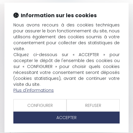
Information sur les cookies
HISTORIQUE
Nous avons recours à des cookies techniques
PARIS ET TRIPOLI SIGNENT DES ACCORDS NUCLÉAIRES
pour assurer le bon fonctionnement du site, nous
UNE COMMISSION POUR LUTTER CONTRE LE
utilisons également des cookies soumis à votre
TÉLÉCHARGEMENT ILLÉGAL
consentement pour collecter des statistiques de
LE PROJET DE LOI SUR LA RÉCIDIVE EST ADOPTÉ
visite.
PRIX DE VENTE POSSIBLE DES IMMEUBLES : EXIGIBILITÉ
Cliquez ci-dessous sur « ACCEPTER » pour
accepter le dépôt de l'ensemble des cookies ou
DU PASSIF
sur « CONFIGURER » pour choisir quels cookies
JACQUES ATTALI ACCEPTE UNE MISSION DU
nécessitant votre consentement seront déposés
GOUVERNEMENT FILLON
(cookies statistiques), avant de continuer votre
L'ETAT REMBOURSERA 5,1 MILLIARDS DEUROS À LA
visite du site.
SÉCU
Plus d'informations
LE PS VEUT EN SAVOIR PLUS SUR L’IMPACT DU
BOUCLIER FISCAL À 50%
CONFIGURER
REFUSER
NOUVEAU RECORD DE CRÉATIONS D'ENTREPRISES EN
JUIN 2007
ACCEPTER
LES INFIRMIÈRES BULGARES ENFIN LIBÉRÉES
CESSATION DU STATUT DE LA COPROPRIÉTÉ