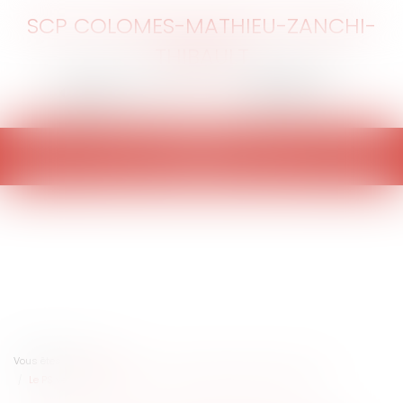
SCP COLOMES-MATHIEU-ZANCHI-
THIBAULT
Ouvrir
le
menu
Vous êtes ici :
Accueil
Le PS veut en savoir plus sur l’impact du bouclier fiscal à 50%