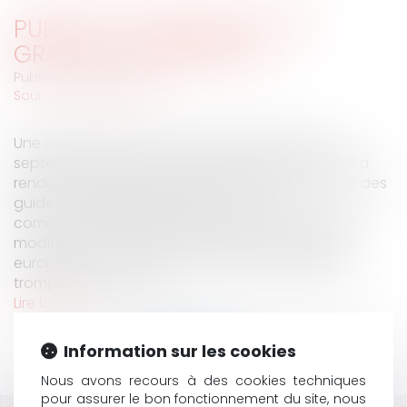
PUBLICITÉ COMPARATIVE ET
GRANDE DISTRIBUTION
Publié le :
01/11/2006
Source :
www.eurojuris.fr
Une décision de la CJCE1° DANS UN ARRÊT DU 19
septembre 2006, la grande chambre de la CJCE a
rendu une décision importante en ce qu’elle livre des
guides d’interprétation de la directive
communautaire 84/450/CEE du Conseil telle que
modifiée par la directive 97/55/CE du Parlement
européen et du Conseil en matière de publicité
trompeuse et de pub...
Lire la suite
Information sur les cookies
Nous avons recours à des cookies techniques
pour assurer le bon fonctionnement du site, nous