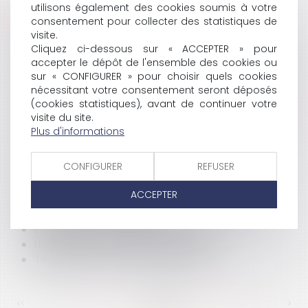
utilisons également des cookies soumis à votre
HISTORIQUE
consentement pour collecter des statistiques de
visite.
DE LA RESPONSABILITÉ DES DÉCHETS
Cliquez ci-dessous sur « ACCEPTER » pour
ABANDON DE LA QUOTE-PART D’UN BIEN IMMOBILIER
accepter le dépôt de l'ensemble des cookies ou
sur « CONFIGURER » pour choisir quels cookies
LE NOUVEAU BAIL CESSIBLE
nécessitant votre consentement seront déposés
LA REMISE DU FERMAGE POUR PERTE DE RÉCOLTES
(cookies statistiques), avant de continuer votre
PUBLICITÉ COMPARATIVE ET GRANDE DISTRIBUTION
visite du site.
LICENCIEMENT ET RUPTURE DE LA PÉRIODE D'ESSAI
Plus d'informations
LA MISE À DISPOSITION
LES DROITS DE L'HOMME, POURQUOI TOUJOURS ?
CONFIGURER
REFUSER
L'ALCOOL EN ENTREPRISE
L'ALCOOL EN ENTREPRISE
ACCEPTER
LÉGISLATION DES COMPLÉMENTS ALIMENTAIRES
FUMER DANS L'ENTREPRISE
PUBLICITÉ ILLICITE EN FAVEUR DU TABAC
LE COMPTE COURANT D'ASSOCIÉ
TRANSACTION ET FORCE EXÉCUTOIRE
<<
<
...
391
392
393
394
395
396
397
...
>