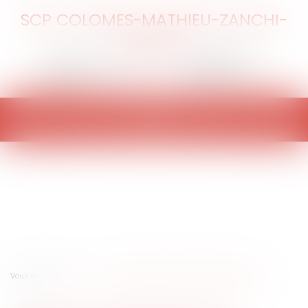
SCP COLOMES-MATHIEU-ZANCHI-
THIBAULT
Ouvrir
le
menu
Vous êtes ici :
Accueil
Publicité comparative et grande distribution