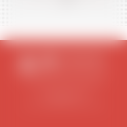
>>
SCP COLOMES-MATHIEU-ZANCHI-THIBAULT
38 rue Jaillant Deschaînets
10000 TROYES
Tél : 03 25 73 29 46
-
Fax : 03 25 73 70 25