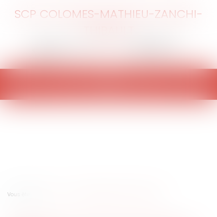
SCP COLOMES-MATHIEU-ZANCHI-
THIBAULT
Ouvrir
le
menu
Vous êtes ici :
Accueil
Publicité illicite en faveur du tabac