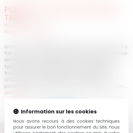
PUBLICITÉ ILLICITE EN FAVEUR DU
TABAC
Publié le :
01/09/2006
Source :
www.eurojuris.fr
Limites1. LA SOCIÉTÉ BRITISH AMERICAN Tobacco (BAT) a
fait décorer des paquets de la marque de cigarettes
Winfield par un graphiste. Plus précisément, trois
types de décors évoquaient un bar australien, et
trois autres un bus également australien. Pour
chacun de ces deux thèmes, les trois paquets
pouvaient être rapprochés de manière à constituer...
Lire la suite
Information sur les cookies
Nous avons recours à des cookies techniques
pour assurer le bon fonctionnement du site, nous