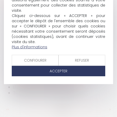
utilisons également des cookies soumis à votre
HISTORIQUE
consentement pour collecter des statistiques de
visite.
DE LA RESPONSABILITÉ DES DÉCHETS
Cliquez ci-dessous sur « ACCEPTER » pour
ABANDON DE LA QUOTE-PART D’UN BIEN IMMOBILIER
accepter le dépôt de l'ensemble des cookies ou
LE NOUVEAU BAIL CESSIBLE
sur « CONFIGURER » pour choisir quels cookies
LA REMISE DU FERMAGE POUR PERTE DE RÉCOLTES
nécessitant votre consentement seront déposés
PUBLICITÉ COMPARATIVE ET GRANDE DISTRIBUTION
(cookies statistiques), avant de continuer votre
LICENCIEMENT ET RUPTURE DE LA PÉRIODE D'ESSAI
visite du site.
LA MISE À DISPOSITION
Plus d'informations
LES DROITS DE L'HOMME, POURQUOI TOUJOURS ?
L'ALCOOL EN ENTREPRISE
CONFIGURER
REFUSER
L'ALCOOL EN ENTREPRISE
LÉGISLATION DES COMPLÉMENTS ALIMENTAIRES
ACCEPTER
FUMER DANS L'ENTREPRISE
PUBLICITÉ ILLICITE EN FAVEUR DU TABAC
LE COMPTE COURANT D'ASSOCIÉ
TRANSACTION ET FORCE EXÉCUTOIRE
<<
<
...
391
392
393
394
395
396
397
...
>