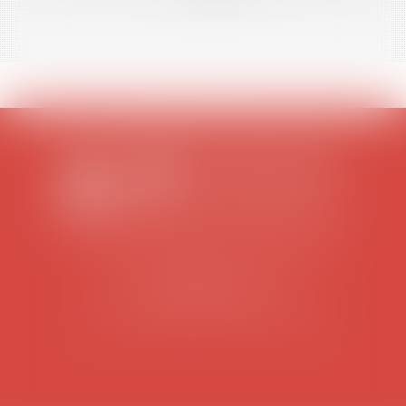
>>
SCP COLOMES-MATHIEU-ZANCHI-THIBAULT
38 rue Jaillant Deschaînets
10000 TROYES
Tél : 03 25 73 29 46
-
Fax : 03 25 73 70 25