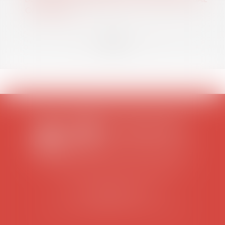
COMMERCIAL ?
<<
<
...
2
3
4
5
6
7
8
...
>
>>
SCP COLOMES-MATHIEU-ZANCHI-THIBAULT
38 rue Jaillant Deschaînets
10000 TROYES
Tél : 03 25 73 29 46
-
Fax : 03 25 73 70 25