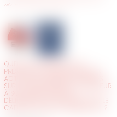
conforme dans le cadre d’un bail commercial ?
QUEL EST LE RÉGIME DE LA
PRESCRIPTION APPLICABLE AUX
ACTIONS DU PRENEUR FONDÉES
SUR LE MANQUEMENT DU BAILLEUR
À SON OBLIGATION DE
DÉLIVRANCE CONFORME DANS LE
CADRE D’UN BAIL COMMERCIAL ?