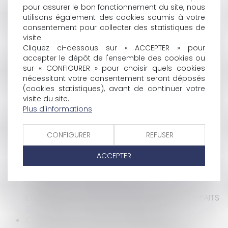
FRAUDULEUSE DE SON INSOLVABILITÉ : L’INTÉRÊT
pour assurer le bon fonctionnement du site, nous
utilisons également des cookies soumis à votre
D’EXÉCUTER SA CRÉANCE À L’ENCONTRE DES
consentement pour collecter des statistiques de
COMPLICES ?
visite.
ÉLECTION ET COMPTES DE CAMPAGNE : UNE
Cliquez ci-dessous sur « ACCEPTER » pour
JURISPRUDENCE QUI FAIT PAYER LE DROIT DE SE
accepter le dépôt de l'ensemble des cookies ou
PRÉSENTER
sur « CONFIGURER » pour choisir quels cookies
RÉSOLUTION D’UNE CESSION D’ACTIONS : LE CÉDANT
nécessitant votre consentement seront déposés
RETROUVE SA QUALITÉ D’ACTIONNAIRE AVANT
(cookies statistiques), avant de continuer votre
TOUTE RÉINSCRIPTION
visite du site.
UN APPEL AU BOYCOTT D’UNE ASSOCIATION
Plus d'informations
PROFESSIONNELLE PEUT CONSTITUER UNE PRATIQUE
ANTICONCURRENTIELLE
CONFIGURER
REFUSER
DÉSÉQUILIBRE SIGNIFICATIF : L’ABSENCE DE
DÉPENDANCE ÉCONOMIQUE N’EXCLUT NI LA
ACCEPTER
SOUMISSION, NI LA SANCTION
BIENS IMMOBILIERS DEVENUS SCÈNES DE CRIMES : LES
VENDEURS ET AGENTS IMMOBILIERS ONT-ILS
L’OBLIGATION D’INFORMER LES ACQUÉREURS DE FAITS
GRAVES AYANT EU LIEU DANS LE BIEN ?
CESSION D’UN FONDS DE COMMERCE SUR LE