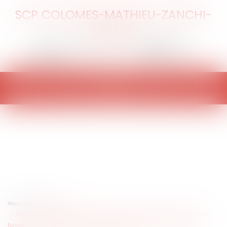
SCP COLOMES-MATHIEU-ZANCHI-
THIBAULT
Ouvrir
le
menu
Vous êtes ici :
Accueil
Quel est le régime de la prescription applicable aux actions du preneur
fondées sur le manquement du bailleur à son obligation de délivrance