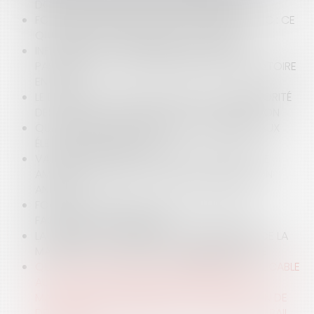
DOMAINE PUBLIC : UNE OPÉRATION PRÉCAIRE
FONDS DE COMMERCE SUR LE DOMAINE PUBLIC : CE
QUE PERMET (OU INTERDIT) LA LOI PINEL
INFLUENCEURS ET ENCADREMENT JURIDIQUE :
PASSAGE À LA CONTRACTUALISATION OBLIGATOIRE
EN 2026
LE BAILLEUR FACE AU MUR DU TEMPS : L’ANTÉRIORITÉ
DES LOYERS COMME OBSTACLE À LA RÉSILIATION
QUELLES SONT LES CONDITIONS D'ÉLIGIBILITÉ AUX
ÉLECTIONS MUNICIPALES ?
VALEUR PROBANTE D’UN RAPPORT D’EXPERTISE
AMIABLE, LA COUR DE CASSATION PRÉCISE SON
ANALYSE
FONCTION PUBLIQUE : DE NOUVELLES RÈGLES
FACILITENT LA DISPONIBILITÉ
LA MARQUE QUI A TROP PLU : LA DÉCHÉANCE DE LA
MARQUE CITY STADE POUR DÉGÉNÉRESCENCE
QUEL EST LE RÉGIME DE LA PRESCRIPTION APPLICABLE
AUX ACTIONS DU PRENEUR FONDÉES SUR LE
MANQUEMENT DU BAILLEUR À SON OBLIGATION DE
DÉLIVRANCE CONFORME DANS LE CADRE D’UN BAIL