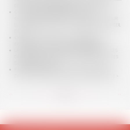
DES FAUTES DISCIPLINAIRES, EST-ELLE LÉGALE ?
COVID-19 ET RECOURS POUR QUE LE
GOUVERNEMENT PRENNE PLUS DE MESURES POUR
LUTTER CONTRE LE VIRUS : LA RÉPONSE DU CONSEIL
D'ETAT
COVID 19 ET MESURES GOUVERNEMENTALES
INTÉRESSANT LE SECTEUR DE L’IMMOBILIER
LA MODIFICATION DES DÉLAIS D’INSTRUCTION DES
DEMANDES D’AUTORISATION D’URBANISME ET DES
DÉLAIS DE RECOURS
PAS DE RETRAIT D'UNE DÉCISION CRÉATRICE DE
DROITS ENTACHÉE D'UN VICE « DANTHONYSABLE »
<<
<
...
86
87
88
89
90
91
92
...
>
>>