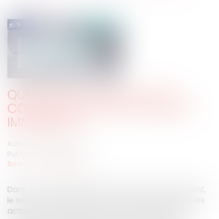
QUELS SONT LES IMPACTS DU
CORONAVIRUS SUR LE MARCHÉ
IMMOBILIER ?
Auteur : TROUVÉ Ludivine
Publié le :
01/04/2020
Source :
www.eurojuris.fr
Dans ce contexte de crise sanitaire sans précédent,
le secteur de l’immobilier comme presque toutes les
activités non vitales du pays , est mis en pause.