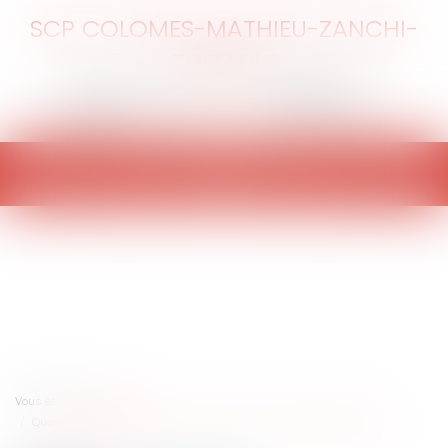
SCP COLOMES-MATHIEU-ZANCHI-
THIBAULT
Ouvrir
le
menu
Vous êtes ici :
Accueil
Quels sont les impacts du coronavirus sur le marché immobilier ?