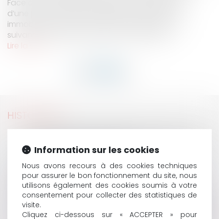
Face à cette situation, deux visions s’opposent :
d’une part celle qui considère que le marché
immobilier va subir la récession inévitable, s’en
suivant des acheteurs frileux de s’endetter...
Lire la suite
HISTORIQUE
COVID-19 : QUELLES STRATÉGIES DE RÉSILIENCE POUR
LES ENTREPRISES EN DIFFICULTÉ ?
Information sur les cookies
COVID 19 : LA SUSPENSION DES REDEVANCES
Nous avons recours à des cookies techniques
D'OCCUPATION DOMANIALE, UNE AIDE POSSIBLE ?
pour assurer le bon fonctionnement du site, nous
COVID-19 ET LOYERS COMMERCIAUX : QUELLES
utilisons également des cookies soumis à votre
MESURES EN FAVEUR DES ENTREPRISES ?
consentement pour collecter des statistiques de
LA GESTION DU DOMAINE PUBLIC SUPPORTE-T-ELLE
visite.
LES SERVITUDES CONVENTIONNELLES DE DROIT PRIVÉ
Cliquez ci-dessous sur « ACCEPTER » pour