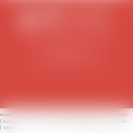
SCP COLOMES-MATHIEU-ZANCHI-THIBAULT
38 rue Jaillant Deschaînets
10000 TROYES
Tél : 03 25 73 29 46
-
Fax : 03 25 73 70 25
Accueil
Le cabinet
L'équipe
Compétences
Honoraires
Eurojuris
Actus
Contact
Mentions légales
Plan du site
Articles