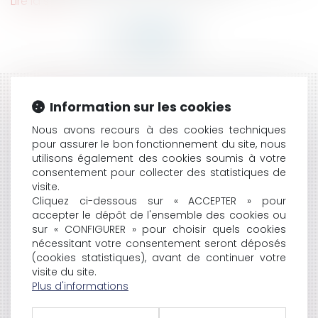
Lire la suite
HISTORIQUE
Information sur les cookies
Nous avons recours à des cookies techniques
RECEVABILITÉ DU RÉFÉRÉ PRÉCONTRACTUEL ET
pour assurer le bon fonctionnement du site, nous
NOTIFICATION DES RECOURS
utilisons également des cookies soumis à votre
L'ÉTAT CONDAMNÉ À INDEMNISER DES BÉNÉFICIAIRES
consentement pour collecter des statistiques de
DU DALO
visite.
PEUT-ON DÉROGER À L'OBLIGATION DE SE
Cliquez ci-dessous sur « ACCEPTER » pour
RACCORDER AU RÉSEAU PUBLIC D'EAUX USÉES ?
accepter le dépôt de l'ensemble des cookies ou
ACTUALITÉS EN PROCÉDURE ADMINISTRATIVE
sur « CONFIGURER » pour choisir quels cookies
PUBLICATION DE LA LOI DE FINANCEMENT DE LA
nécessitant votre consentement seront déposés
SÉCURITÉ SOCIALE POUR 2011
(cookies statistiques), avant de continuer votre
CAMPAGNES DE PUBLICITÉ EN PÉRIODE
visite du site.
Plus d'informations
PRÉÉLECTORALE: GARE AUX CANTONALES !
LA QUESTION PRIORITAIRE DE CONSTITUTIONNALITÉ: