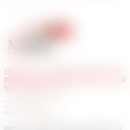
QUID DE LA COMMUNICATION EN
PÉRIODE ÉLECTORALE DEPUIS LE 1ER
SEPTEMBRE 2019 ?
Auteur : PORCHET Thomas
Publié le :
16/01/2020
Source :
www.eurojuris.fr
Depuis le 1er septembre 2019, aucune campagne de