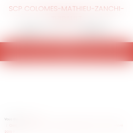
SCP COLOMES-MATHIEU-ZANCHI-
THIBAULT
Ouvrir
le
menu
Vous êtes ici :
Accueil
Quid de la communication en période électorale depuis le 1er septembre
2019 ?