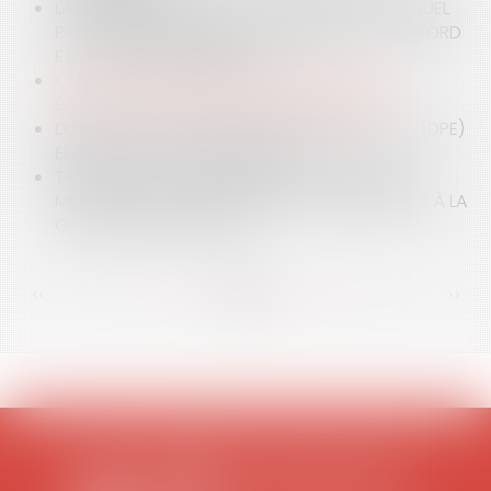
LA MARCHANDISATION DU DOMAINE PUBLIC : QUEL
POINT COMMUN ENTRE LE DOMAINE DE CHAMBORD
ET LA BIÈRE KRONEMBOURG ?
QUID DE LA COMMUNICATION EN PÉRIODE
ÉLECTORALE DEPUIS LE 1ER SEPTEMBRE 2019 ?
DIAGNOSTIC DE PERFORMANCE ÉNERGÉTIQUE (DPE)
ERRONÉ : QUELLES SANCTIONS ?
TROTTINETTES, GYROPODES, HOVERBOARDS,
MONO-ROUES : UNE ALTERNATIVE DANGEREUSE À LA
GRÈVE DES TRANSPORTS
<<
<
...
95
96
97
98
99
100
101
...
>
>>