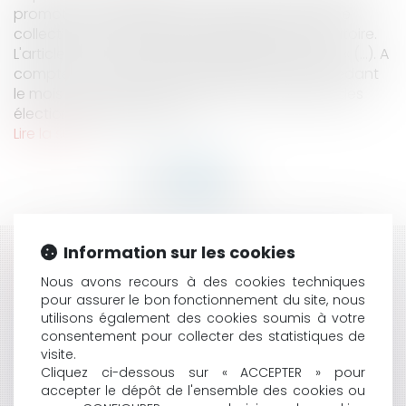
promotion de réalisation ou de la gestion d'une
collectivité, ne peut être organisée sur son territoire.
L'article L. 52-1 du code électoral, dispose que : « (...). A
compter du premier jour du sixième mois précédant
le mois au cours duquel il doit être procédé à des
élections générales, aucu...
Lire la suite
Information sur les cookies
HISTORIQUE
Nous avons recours à des cookies techniques
MAINTIEN DES PRIMES AUX AGENTS ET FUSION
pour assurer le bon fonctionnement du site, nous
utilisons également des cookies soumis à votre
D'ÉTABLISSEMENTS PUBLICS DE COOPÉRATION
consentement pour collecter des statistiques de
INTERCOMMUNALE
visite.
LE PORT DE SIGNES RELIGIEUX DANS LA SPHÈRE DU
Cliquez ci-dessous sur « ACCEPTER » pour
SERVICE PUBLIC
accepter le dépôt de l'ensemble des cookies ou
LES CIRQUES ET LES FOIRES : PAS DE PUBLICITÉ POUR