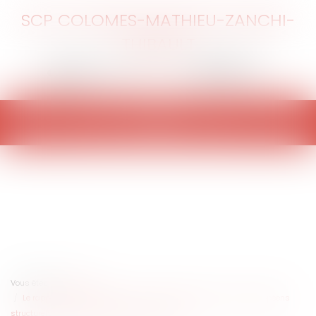
SCP COLOMES-MATHIEU-ZANCHI-
THIBAULT
Ouvrir
le
menu
Vous êtes ici :
Accueil
Le rapport annuel 2019 de la Cour des Comptes et les fonds européens
structurels et d'investissements en outre-mer