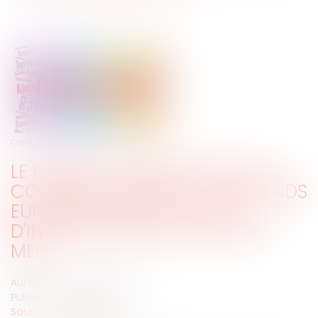
Crédit photo : © Ricochet64-Stock.adobe.com
LE RAPPORT ANNUEL 2019 DE LA
COUR DES COMPTES ET LES FONDS
EUROPÉENS STRUCTURELS ET
D'INVESTISSEMENTS EN OUTRE-
MER
Auteur : DROUINEAU Thomas
Publié le :
04/04/2019
Source :
www.eurojuris.fr