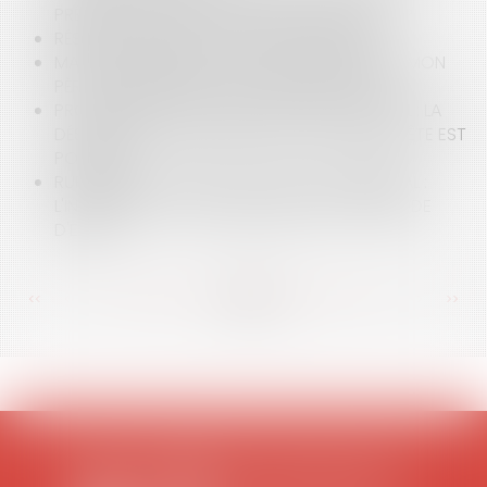
PRÉAVIS DE GRÈVE DANS LE SECTEUR PUBLIC ?
RÉSILIATION DU BAIL ET SURENDETTEMENT
MA BELLE-MÈRE HÉRITE DE TOUS LES BIENS DE MON
PÈRE…ATTENTION À LA PROCÉDURE CHOISIE !
PROCÉDURE D'ÉVALUATION DE PARTS DE SARL : LA
DÉSIGNATION DE L'EXPERT PAR VOIE DE REQUÊTE EST
POSSIBLE
RUPTURE DU CONTRAT D'AGENT COMMERCIAL :
L'INDEMNITÉ EST DUE MÊME PENDANT LA PÉRIODE
D'ESSAI
<<
<
...
105
106
107
108
109
110
111
...
>
>>