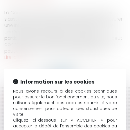
La Cour des Comptes au titre de sa mission doit
s'assurer du bon emploi de l'argent public et assurer
une information des citoyens. On le sait, chaque
année, le rapport qu'elle rend est toujours
particulièrement attendu sur les satisfecits qu'il peut
donner ou les commentaires parfois sévères qu'il
peut apporter sur telle ou telle gestion des f...
Lire la suite
Information sur les cookies
Nous avons recours à des cookies techniques
pour assurer le bon fonctionnement du site, nous
HISTORIQUE
utilisons également des cookies soumis à votre
consentement pour collecter des statistiques de
VENTE EN L’ÉTAT FUTUR D’ACHÈVEMENT ET RETARD
visite.
DE LIVRAISON
Cliquez ci-dessous sur « ACCEPTER » pour
LA REPRISE DES ACTES ACCOMPLIS PAR UNE SOCIÉTÉ
accepter le dépôt de l'ensemble des cookies ou
EN FORMATION NE SE PRÉSUME PAS