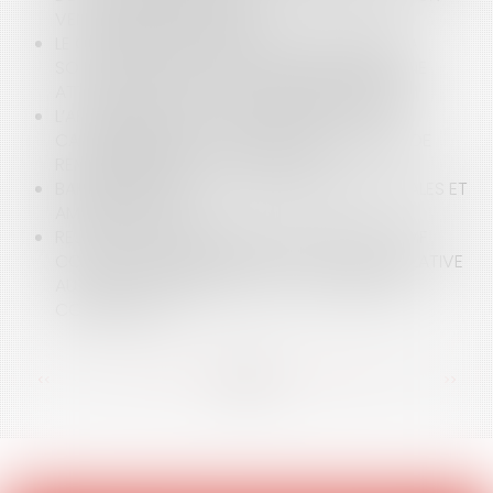
VENDEUR PROFESSIONNEL
LE CONTRÔLE DE LA PROPORTIONNALITÉ DE LA
SOLUTION RÉPARATOIRE NE PEUT JUSTIFIER UNE
ATTEINTE AU DROIT DE LA PROPRIÉTÉ D'AUTRUI
L’APPRÉCIATION DE LA DISPROPORTION D’UN
CAUTIONNEMENT AU REGARD DES FACULTÉS DE
REMBOURSEMENT DE LA CAUTION
BAIL D'HABITATION : LOCATIONS AIRBNB ILLÉGALES ET
AMENDES CIVILES
REJET DU RECOURS FORMÉ PAR L’ANEL ET L’AMF
CONTRE L’ORDONNANCE DU 6 AVRIL 2022 RELATIVE
AU RECUL DU TRAIT DE CÔTE : R.A.S. SELON LE
CONSEIL D’ETAT
<<
<
...
36
37
38
39
40
41
42
...
>
>>