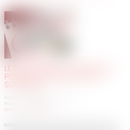
LE RECLASSEMENT S’ÉTEND AUX
POSTES DE CLASSIFICATION
SUPÉRIEURE
Auteur : VARRON CHARRIER Capucine
Publié le :
02/11/2023
Source :
www.eurojuris.fr
La haute juridiction considère qu’a manqué à son