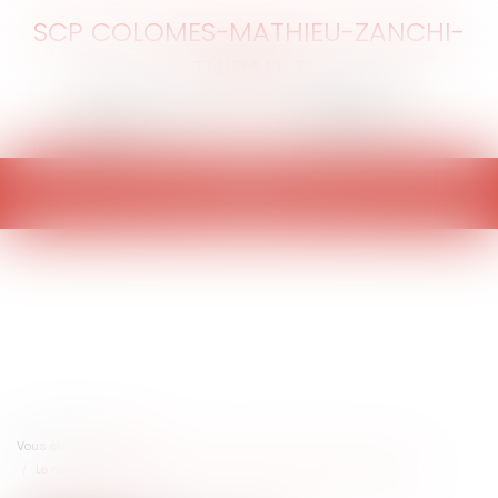
SCP COLOMES-MATHIEU-ZANCHI-
THIBAULT
Ouvrir
le
menu
Vous êtes ici :
Accueil
Le reclassement s’étend aux postes de classification supérieure