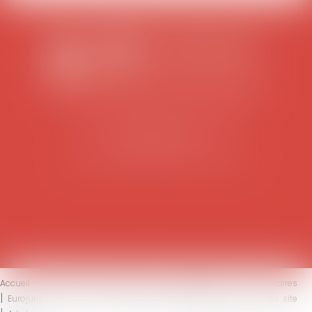
SCP COLOMES-MATHIEU-ZANCHI-THIBAULT
38 rue Jaillant Deschaînets
10000 TROYES
Tél : 03 25 73 29 46
-
Fax : 03 25 73 70 25
Accueil
Le cabinet
L'équipe
Compétences
Honoraires
Eurojuris
Actus
Contact
Mentions légales
Plan du site