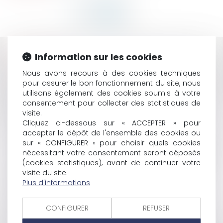
HISTORIQUE
Information sur les cookies
Nous avons recours à des cookies techniques
TRIBUNAUX COMPÉTENTS EN MATIÈRE DE DROITS DE
pour assurer le bon fonctionnement du site, nous
PROPRIÉTÉ INTELLECTUELLE OU INDUSTRIELLE
utilisons également des cookies soumis à votre
LES CONGÉS POUR ENFANT MALADE
consentement pour collecter des statistiques de
CHÔMAGE ET MAINTIEN DES GARANTIES
visite.
COMPLÉMENTAIRES
Cliquez ci-dessous sur « ACCEPTER » pour
LA PROTECTION DU PATRIMOINE IMMOBILIER DE
accepter le dépôt de l'ensemble des cookies ou
sur « CONFIGURER » pour choisir quels cookies
L'ENTREPRENEUR INDIVIDUEL
nécessitant votre consentement seront déposés
VENTE D’EXPLOITATIONS VITICOLES : LA SAFER TENUE
(cookies statistiques), avant de continuer votre
À LA GARANTIE D'ÉVICTION
visite du site.
LA POLICE MUNICIPALE PRIVÉE DE TASER
Plus d'informations
LES CHARMES DE L'INVESTISSEMENT EN 2010
AUTORISATION D'EXPLOITATION COMMERCIALE :
CONFIGURER
REFUSER
NOTION DE MODIFICATION SUBSTANTIELLE
EGALITÉ D’ACCÈS À LA FONCTION PUBLIQUE : UN