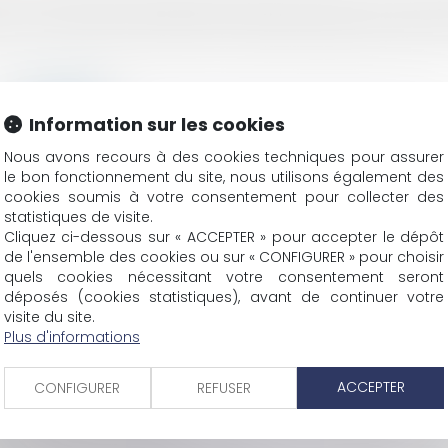
 a très clairement indiqué que la prescription de l’action
ant, ne peut être fondée sur le délai de la garantie décenn
Information sur les cookies
Nous avons recours à des cookies techniques pour assurer
le bon fonctionnement du site, nous utilisons également des
cookies soumis à votre consentement pour collecter des
statistiques de visite.
Cliquez ci-dessous sur « ACCEPTER » pour accepter le dépôt
RGENCE POUR LA PROTECTION DU POUVOIR D’ACHAT : QUELLES
de l'ensemble des cookies ou sur « CONFIGURER » pour choisir
 CONSEIL MUNICIPAL PAR TRIMESTRE
quels cookies nécessitant votre consentement seront
GAGÉ ENVERS LE CANDIDAT ?
déposés (cookies statistiques), avant de continuer votre
 MODE DE PREUVE
visite du site.
PLUS PROTECTEUR ?
Plus d'informations
IEMENT DE FERMAGE
PPORTÉES PAR LA LOI 3DS ET LE DÉCRET DU 5 AOÛT 2022
ACCEPTER
CONFIGURER
REFUSER
JUSTICE
IALISATION NETTE RALENTIT
 LES PRATICIENS DOIVENT COMMUNIQUER AU CONSEIL DÉPARTE