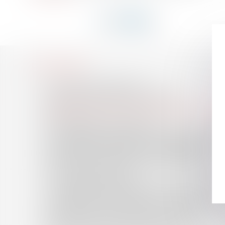
HISTORIQUE
NOUVEAU BOUCLIER FISCAL
EXPULSION DES PARTIES COMMUNES?
RÉFLEXION SUR LE DROIT À L'INFORMATION EN MA
SURFACE DU LOT ET CALCUL?
DE L'OBLIGATION DU DÉPÔT EN PRÉSENCE D'UN S
L'ACQUÉREUR INDEMNISÉ D'UN PRÉJUDICE DOIT P
RÉFORME DES AUTORISATIONS D'URBANISME
PÔLES DE L’INSTRUCTION : ENFIN DES PRÉCISION
LA FUSION ANPE-UNEDIC
LA SUSPENSION DE L'EXÉCUTION PROVISOIRE DES
COMPÉTENCE INTERNATIONALE JURIDICTIONNELL
DEMANDE DE VENTE AMIABLE ET EXPERTISE
UN FŒTUS NÉ SANS VIE PEUT ÊTRE DÉCLARÉ À L'ÉT