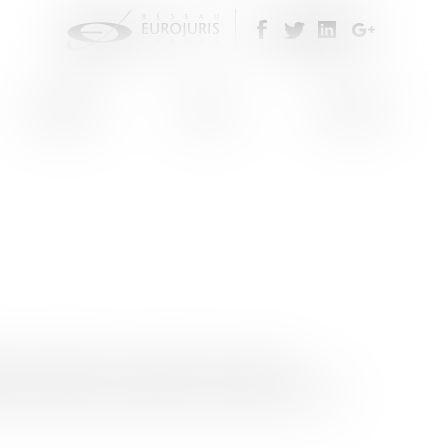
Eurojuris
Actus
Contact
 une réflexion concertée sur le droit à
n continue, la création de nouvelles chaînes