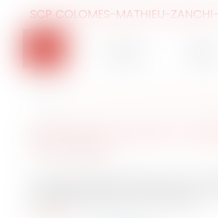
SCP COLOMES-MATHIEU-ZANCHI-
Accueil
Le cabinet
L'équip
Vous êtes ici :
Accueil
Réflexion sur le droit à l'information en matière
RÉFLEXION SUR LE DROIT À L'IN
Publié le :
14/02/2008
Source :
www.eurojuris.fr
Le Conseil supérieur de l'audiovisuel, réuni en as
l'information en matière sportive.CSALe CSA estim
généralistes, l'apparition d'une offre délinéa...
Lire la suite